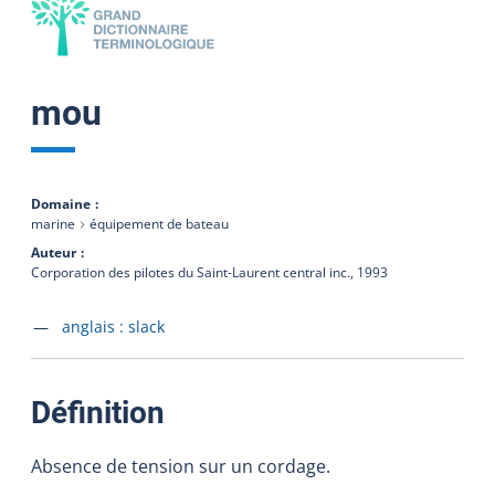
mou
Domaine
marine
équipement de bateau
Auteur
Corporation des pilotes du Saint-Laurent central inc.,
1993
Accéder à la fiche en
anglais :
slack
:
Définition
Absence de tension sur un cordage.