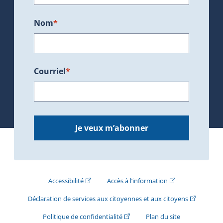
Nom
*
Courriel
*
Je veux m’abonner
(Cet hyperlien externe s'ouvrira dans une nouve
(Cet hyperlien exte
Accessibilité
Accès à l’information
(Cet hyperli
Déclaration de services aux citoyennes et aux citoyens
(Cet hyperlien externe s'ouvrira d
Politique de confidentialité
Plan du site