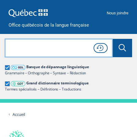
Passer à la recherche
Passer au contenu
Passer à la navigation
Nous joindre
Office québécois de la langue française
Rechercher dans tout le site
Lancer 
Consulter l'
Historique
de recherche
Grand dictionnaire terminologique
Banque de dépannage linguistique
Restreindre aux termes
Grammaire – Orthographe – Syntaxe – Rédaction
Grand dictionnaire terminologique
Termes spécialisés – Définitions – Traductions
Accueil