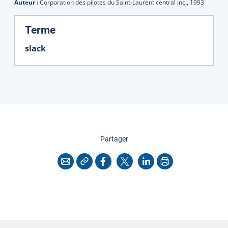
Auteur :
Corporation des pilotes du Saint-Laurent central inc.,
1993
:
Terme
slack
cette page
Partager
Copier l'adresse
Imprimer
Courriel
Facebook
X
LinkedIn