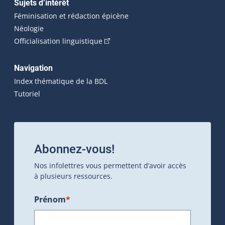
Sujets d’intérêt
Féminisation et rédaction épicène
Néologie
(Cet hyperlien externe s'ouvrira dan
Officialisation linguistique
Navigation
Index thématique de la BDL
Tutoriel
Abonnez-vous!
Nos infolettres vous permettent d’avoir accès
à plusieurs ressources.
Prénom
*