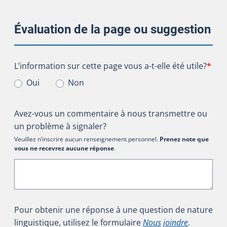
Évaluation de la page ou suggestion
L’information sur cette page vous a-t-elle été utile?
L’information sur cette page vous a-t-elle été utile?
*
Oui
Non
Avez-vous un commentaire à nous transmettre ou
un problème à signaler?
Veuillez n’inscrire aucun renseignement personnel.
Prenez note que
vous ne recevrez aucune réponse
.
Pour obtenir une réponse à une question de nature
linguistique, utilisez le formulaire
Nous joindre
.