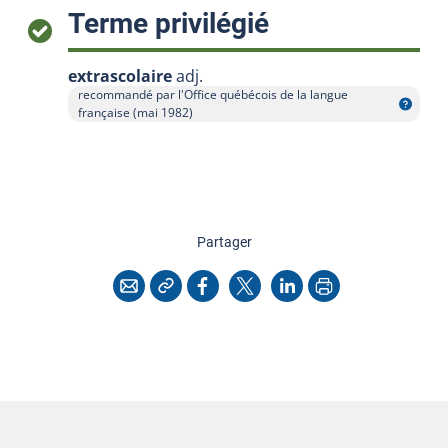
:
Terme privilégié
extrascolaire
adj.
recommandé par l'Office québécois de la langue
Afficher l'infobulle
française (mai 1982)
cette page
Partager
Copier l'adresse
Imprimer
Courriel
Facebook
X
LinkedIn