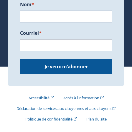
Nom
*
Courriel
*
Je veux m’abonner
(Cet hyperlien externe s'ouvrira dans une nouve
(Cet hyperlien exte
Accessibilité
Accès à l’information
(Cet hyperli
Déclaration de services aux citoyennes et aux citoyens
(Cet hyperlien externe s'ouvrira d
Politique de confidentialité
Plan du site