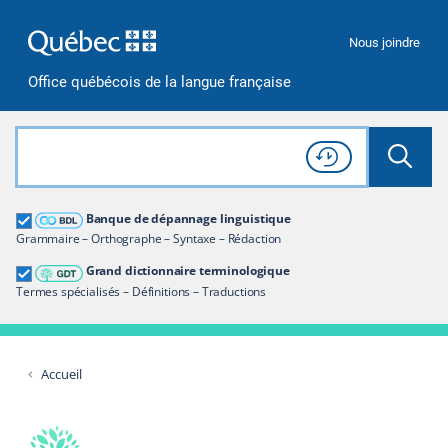
Passer à la recherche
Passer au contenu
Passer à la navigation
Nous joindre
Office québécois de la langue française
Rechercher dans tout le site
Lancer 
Consulter l'
Historique
de recherche
Grand dictionnaire terminologique
Banque de dépannage linguistique
Restreindre aux termes
Grammaire – Orthographe – Syntaxe – Rédaction
Grand dictionnaire terminologique
Termes spécialisés – Définitions – Traductions
Accueil