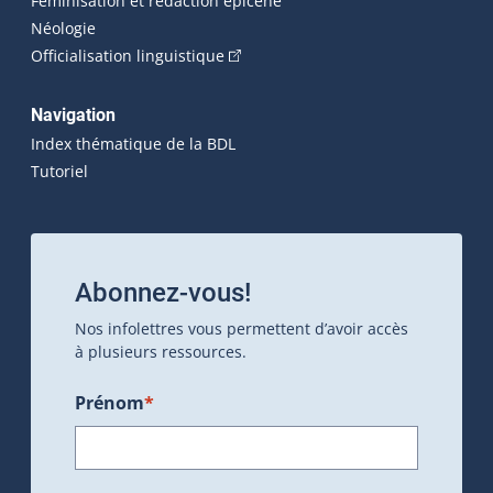
Féminisation et rédaction épicène
Néologie
(Cet hyperlien externe s'ouvrira dan
Officialisation linguistique
Navigation
Index thématique de la BDL
Tutoriel
Abonnez-vous!
Nos infolettres vous permettent d’avoir accès
à plusieurs ressources.
Prénom
*