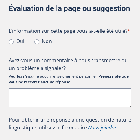
Évaluation de la page ou suggestion
L’information sur cette page vous a-t-elle été utile?
L’information sur cette page vous a-t-elle été utile?
*
Oui
Non
Avez-vous un commentaire à nous transmettre ou
un problème à signaler?
Veuillez n’inscrire aucun renseignement personnel.
Prenez note que
vous ne recevrez aucune réponse
.
Pour obtenir une réponse à une question de nature
linguistique, utilisez le formulaire
Nous joindre
.