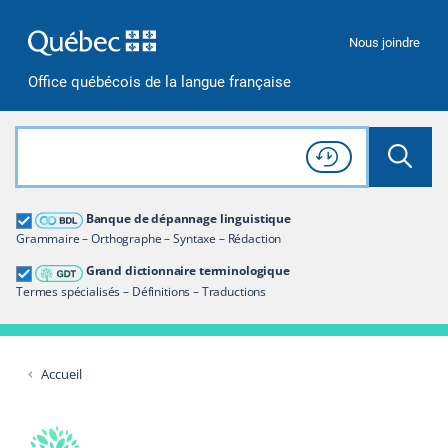
Passer à la recherche
Passer au contenu
Passer à la navigation
Nous joindre
Office québécois de la langue française
Rechercher dans tout le site
Lancer 
Consulter l'
Historique
de recherche
Grand dictionnaire terminologique
Banque de dépannage linguistique
Restreindre aux termes
Grammaire – Orthographe – Syntaxe – Rédaction
Grand dictionnaire terminologique
Termes spécialisés – Définitions – Traductions
Accueil