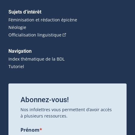
Sujets d’intérêt
Féminisation et rédaction épicène
Néologie
(Cet hyperlien externe s'ouvrira dan
Officialisation linguistique
Navigation
Index thématique de la BDL
Tutoriel
Abonnez-vous!
Nos infolettres vous permettent d’avoir accès
à plusieurs ressources.
Prénom
*