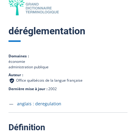
déréglementation
Domaines
économie
administration publique
Auteur
Office québécois de la langue française
Dernière mise à jour
2002
Accéder à la fiche en
anglais :
deregulation
:
Définition