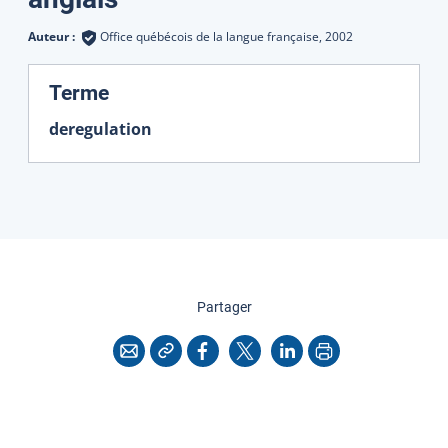
Auteur :
Office québécois de la langue française,
2002
:
Terme
deregulation
cette page
Partager
Copier l'adresse
Imprimer
Courriel
Facebook
X
LinkedIn