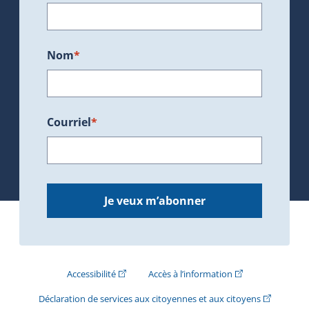
Nom
*
Courriel
*
Je veux m’abonner
(Cet hyperlien externe s'ouvrira dans une nouve
(Cet hyperlien exte
Accessibilité
Accès à l’information
(Cet hyperli
Déclaration de services aux citoyennes et aux citoyens