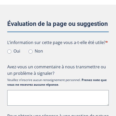
Évaluation de la page ou suggestion
L’information sur cette page vous a-t-elle été utile?
L’information sur cette page vous a-t-elle été utile?
*
Oui
Non
Avez-vous un commentaire à nous transmettre ou
un problème à signaler?
Veuillez n’inscrire aucun renseignement personnel.
Prenez note que
vous ne recevrez aucune réponse
.
Pour obtenir une réponse à une question de nature