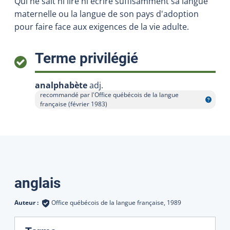
Qui ne sait ni lire ni écrire suffisamment sa langue
maternelle ou la langue de son pays d'adoption
pour faire face aux exigences de la vie adulte.
:
Terme privilégié
analphabète
adj.
recommandé par l'Office québécois de la langue
Afficher l'infobulle
française (février 1983)
Traductions
anglais
Auteur :
Office québécois de la langue française,
1989