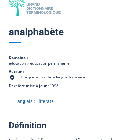
analphabète
Domaine
éducation
éducation permanente
Auteur
Office québécois de la langue française
Dernière mise à jour
1998
Accéder à la fiche en
anglais :
illiterate
:
Définition