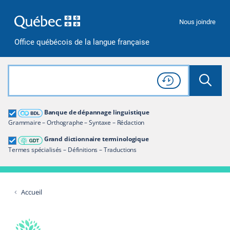
Passer à la recherche
Passer au contenu
Passer à la navigation
Nous joindre
Office québécois de la langue française
Rechercher dans tout le site
Lancer 
Consulter l'
Historique
de recherche
Grand dictionnaire terminologique
Banque de dépannage linguistique
Restreindre aux termes
Grammaire – Orthographe – Syntaxe – Rédaction
Grand dictionnaire terminologique
Termes spécialisés – Définitions – Traductions
Accueil