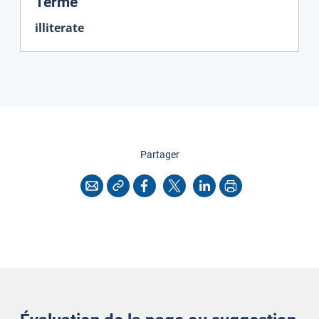
:
Terme
illiterate
cette page
Partager
Copier l'adresse
Imprimer
Courriel
Facebook
X
LinkedIn