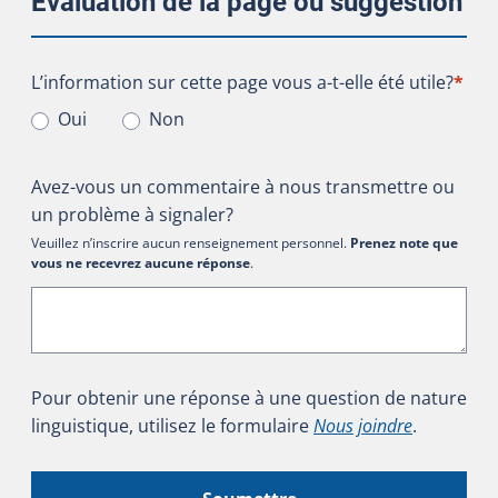
Évaluation de la page ou suggestion
L’information sur cette page vous a-t-elle été utile?
L’information sur cette page vous a-t-elle été utile?
*
Oui
Non
Avez-vous un commentaire à nous transmettre ou
un problème à signaler?
Veuillez n’inscrire aucun renseignement personnel.
Prenez note que
vous ne recevrez aucune réponse
.
Pour obtenir une réponse à une question de nature
linguistique, utilisez le formulaire
Nous joindre
.