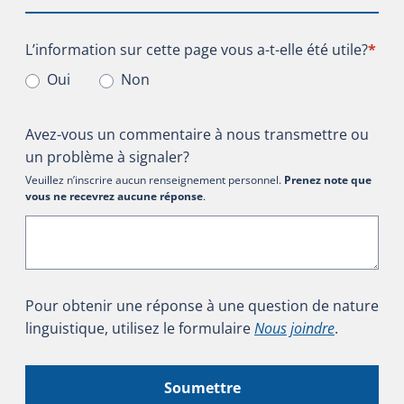
L’information sur cette page vous a-t-elle été utile?
L’information sur cette page vous a-t-elle été utile?
*
Oui
Non
Avez-vous un commentaire à nous transmettre ou
un problème à signaler?
Veuillez n’inscrire aucun renseignement personnel.
Prenez note que
vous ne recevrez aucune réponse
.
Pour obtenir une réponse à une question de nature
linguistique, utilisez le formulaire
Nous joindre
.
Soumettre