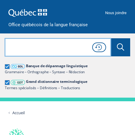
Passer à la recherche
Passer au contenu
Passer à la navigation
Nous joindre
Office québécois de la langue française
Rechercher dans tout le site
Lancer 
Consulter l'
Historique
de recherche
Grand dictionnaire terminologique
Banque de dépannage linguistique
Restreindre aux termes
Grammaire – Orthographe – Syntaxe – Rédaction
Grand dictionnaire terminologique
Termes spécialisés – Définitions – Traductions
Accueil