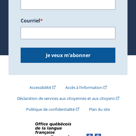
Courriel
*
Je veux m’abonner
(Cet hyperlien externe s'ouvrira dans une nouve
(Cet hyperlien exte
Accessibilité
Accès à l’information
(Cet hyperli
Déclaration de services aux citoyennes et aux citoyens
(Cet hyperlien externe s'ouvrira d
Politique de confidentialité
Plan du site