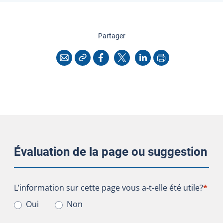
cette page
Partager
Copier l'adresse
Imprimer
Courriel
Facebook
X
LinkedIn
Évaluation de la page ou suggestion
L’information sur cette page vous a-t-elle été utile?
L’information sur cette page vous a-t-elle été utile?
*
Oui
Non