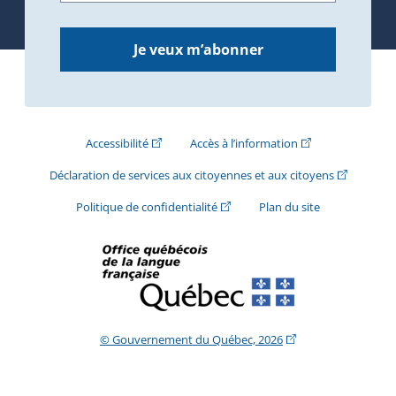
Je veux m’abonner
(Cet hyperlien externe s'ouvrira dans une nouve
(Cet hyperlien exte
Accessibilité
Accès à l’information
(Cet hyperli
Déclaration de services aux citoyennes et aux citoyens
(Cet hyperlien externe s'ouvrira d
Politique de confidentialité
Plan du site
(Cet hyperlien extern
© Gouvernement du Québec, 2026