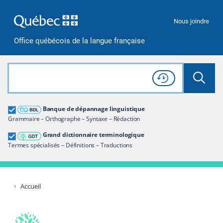
Passer à la recherche
Passer au contenu
Passer à la navigation
Nous joindre
Office québécois de la langue française
Rechercher dans tout le site
Lancer 
Consulter l'
Historique
de recherche
Grand dictionnaire terminologique
Banque de dépannage linguistique
Restreindre aux termes
Grammaire – Orthographe – Syntaxe – Rédaction
Grand dictionnaire terminologique
Termes spécialisés – Définitions – Traductions
Accueil