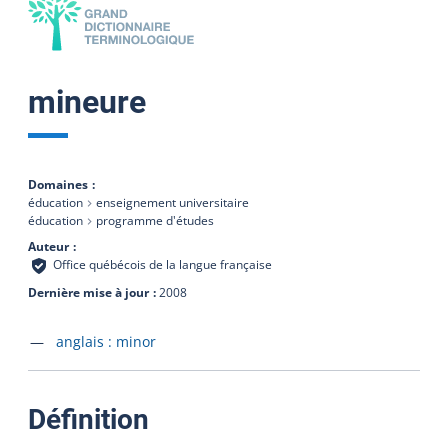
mineure
Domaines
éducation
enseignement universitaire
éducation
programme d'études
Auteur
Office québécois de la langue française
Dernière mise à jour
2008
Accéder à la fiche en
anglais :
minor
:
Définition