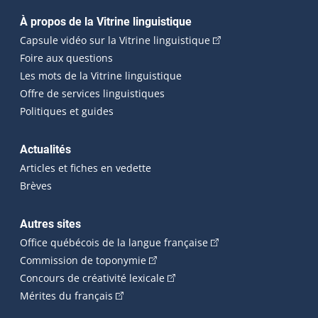
Navigation principale
À propos de la Vitrine linguistique
(Cet hyperlien externe
Capsule vidéo sur la Vitrine linguistique
Foire aux questions
Les mots de la Vitrine linguistique
Offre de services linguistiques
Politiques et guides
Actualités
Articles et fiches en vedette
Brèves
Autres sites
(Cet hyperlien externe 
Office québécois de la langue française
(Cet hyperlien externe s'ouvrira dan
Commission de toponymie
(Cet hyperlien externe s'ouvrira
Concours de créativité lexicale
(Cet hyperlien externe s'ouvrira dans une n
Mérites du français