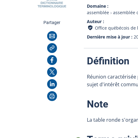
Domaine
assemblée
assemblée d
Auteur
cette page
Partager
Office québécois de 
Courriel
Dernière mise à jour
2
Copier l'adresse
:
Facebook
Définition
X
Réunion caractérisée p
LinkedIn
sujet d'intérêt commu
Imprimer
:
Note
La table ronde s'organ