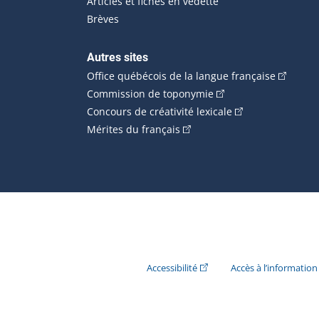
Articles et fiches en vedette
Brèves
Autres sites
(Cet hype
Office québécois de la langue française
(Cet hyperlien externe
Commission de toponymie
(Cet hyperlien ext
Concours de créativité lexicale
(Cet hyperlien externe s'ouvr
Mérites du français
(Cet hyperlien externe s'ouvr
Accessibilité
Accès à l’information