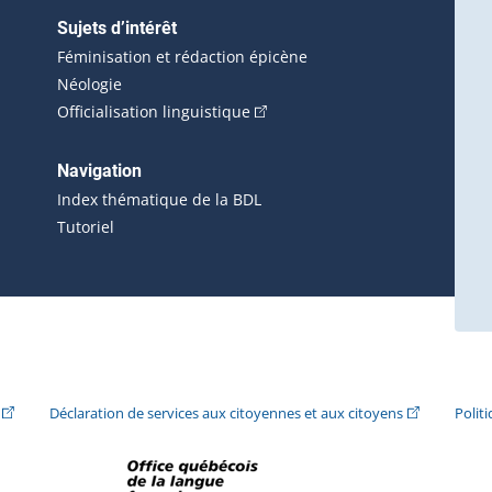
Sujets d’intérêt
Féminisation et rédaction épicène
Néologie
(Cet hyperlien externe s'ouvrira 
Officialisation linguistique
rlien externe s'ouvrira dans une nouvelle fenêtre.)
 s'ouvrira dans une nouvelle fenêtre.)
erne s'ouvrira dans une nouvelle fenêtre.)
Navigation
ira dans une nouvelle fenêtre.)
Index thématique de la BDL
Tutoriel
ira dans une nouvelle fenêtre.)
(Cet hyperlien externe s'ouvrira dans une nouvelle fenêtre.)
(Cet hyperlie
Déclaration de services aux citoyennes et aux citoyens
Polit