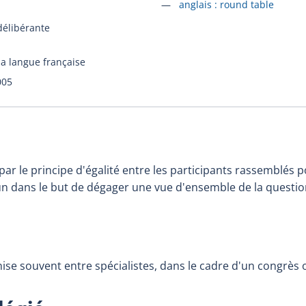
Accéder à la fiche en
anglais :
round table
élibérante
la langue française
005
ar le principe d'égalité entre les participants rassemblés 
n dans le but de dégager une vue d'ensemble de la questio
ise souvent entre spécialistes, dans le cadre d'un congrès 