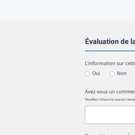
Évaluation de 
L’information sur cet
L’information sur cett
Oui
Non
Avez-vous un comment
Veuillez n’inscrire aucun re