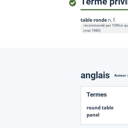
Terme privi
table ronde
n. f.
recommandé par l'Office qu
Afficher l'infobulle
(mai 1980)
Traduction
anglais
Auteur 
:
Termes
round table
panel