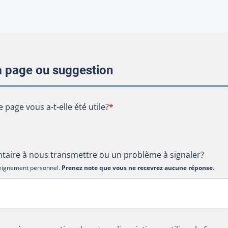
la page ou suggestion
te page vous a-t-elle été utile?
e page vous a-t-elle été utile?
*
aire à nous transmettre ou un problème à signaler?
nseignement personnel.
Prenez note que vous ne recevrez aucune réponse
.