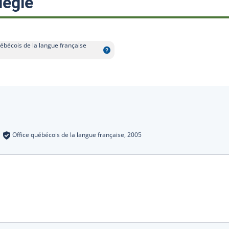
:
légié
ébécois de la langue française
s
:
Office québécois de la langue française,
2005