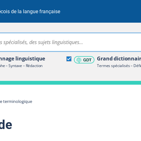
cois de la langue française
Rechercher dans tout le site
ire terminologique
nage linguistique
Grand dictionnai
e – Syntaxe – Rédaction
Termes spécialisés – Défi
re terminologique
nde