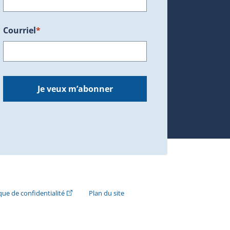
Courriel
*
dans une nouvelle fenêtre.)
Je veux m’abonner
n externe s'ouvrira dans une nouvelle fenêtre.)
(Cet hyperlien externe s'ouvrira dans une nouvelle fenê
ique de confidentialité
Plan du site