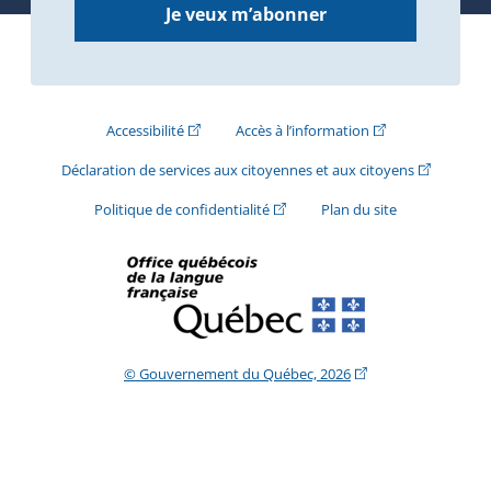
Je veux m’abonner
(Cet hyperlien externe s'ouvrira dans une nouve
(Cet hyperlien exte
Accessibilité
Accès à l’information
(Cet hyperli
Déclaration de services aux citoyennes et aux citoyens
(Cet hyperlien externe s'ouvrira d
Politique de confidentialité
Plan du site
(Cet hyperlien extern
© Gouvernement du Québec, 2026