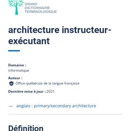
architecture instructeur-
exécutant
Domaine
informatique
Auteur
Office québécois de la langue française
Dernière mise à jour
2021
Accéder à la fiche en
anglais :
primary/secondary architecture
:
Définition