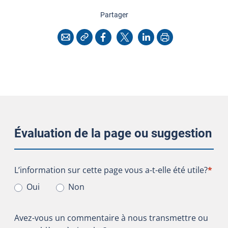
cette page
Partager
Copier l'adresse
Imprimer
Courriel
Facebook
X
LinkedIn
Évaluation de la page ou suggestion
L’information sur cette page vous a-t-elle été utile?
L’information sur cette page vous a-t-elle été utile?
*
Oui
Non
Avez-vous un commentaire à nous transmettre ou