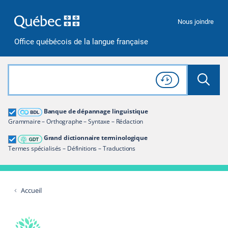
Passer à la recherche
Passer au contenu
Passer à la navigation
Nous joindre
Office québécois de la langue française
Rechercher dans tout le site
Lancer 
Consulter l'
Historique
de recherche
Grand dictionnaire terminologique
Banque de dépannage linguistique
Restreindre aux termes
Grammaire – Orthographe – Syntaxe – Rédaction
Grand dictionnaire terminologique
Termes spécialisés – Définitions – Traductions
Accueil