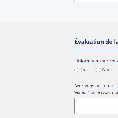
Évaluation de 
L’information sur cet
L’information sur cett
Oui
Non
Avez-vous un comment
Veuillez n’inscrire aucun re