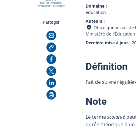
Domaine
éducation
Auteurs
cette page
Partager
Office québécois de 
Courriel
Ministère de l'Éducatio
Dernière mise à jour
2
Copier l'adresse
Facebook
:
Définition
X
LinkedIn
Fait de suivre réguli
Imprimer
:
Note
Le terme
scolarité
peut
durée théorique d'un