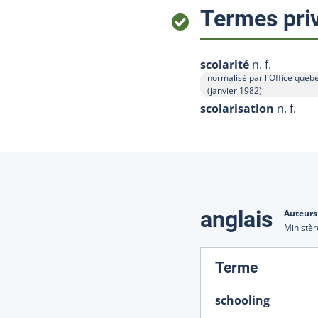
Termes priv
scolarité
n. f.
normalisé par l'Office québé
Afficher l'infobulle
(janvier 1982)
scolarisation
n. f.
Traduction
anglais
Auteurs
Ministèr
:
Terme
schooling