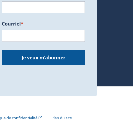
Courriel
*
dans une nouvelle fenêtre.)
Je veux m’abonner
n externe s'ouvrira dans une nouvelle fenêtre.)
(Cet hyperlien externe s'ouvrira dans une nouvelle fenê
ique de confidentialité
Plan du site