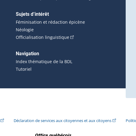
Sujets d’intérêt
Féminisation et rédaction épicène
Néologie
(Cet hyperlien externe s'ouvrira 
Officialisation linguistique
rlien externe s'ouvrira dans une nouvelle fenêtre.)
 s'ouvrira dans une nouvelle fenêtre.)
erne s'ouvrira dans une nouvelle fenêtre.)
Navigation
ira dans une nouvelle fenêtre.)
Index thématique de la BDL
Tutoriel
ira dans une nouvelle fenêtre.)
(Cet hyperlien externe s'ouvrira dans une nouvelle fenêtre.)
(Cet hyperlie
Déclaration de services aux citoyennes et aux citoyens
Polit