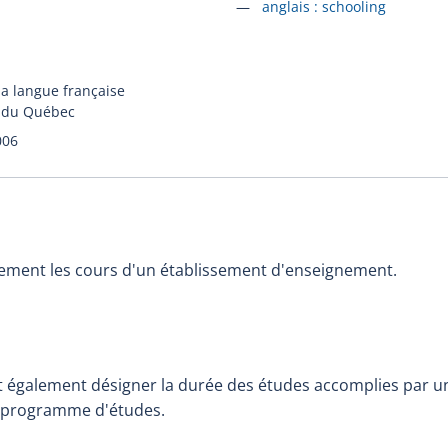
Accéder à la fiche en
anglais :
schooling
la langue française
n du Québec
006
èrement les cours d'un établissement d'enseignement.
 également désigner la durée des études accomplies par u
 programme d'études.