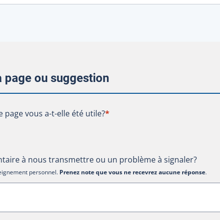
la page ou suggestion
te page vous a-t-elle été utile?
e page vous a-t-elle été utile?
*
aire à nous transmettre ou un problème à signaler?
nseignement personnel.
Prenez note que vous ne recevrez aucune réponse
.