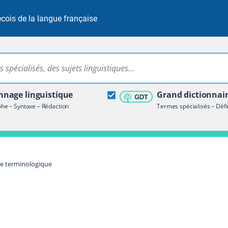
cois de la langue française
Rechercher dans tout le site
ire terminologique
nage linguistique
Grand dictionnai
e – Syntaxe – Rédaction
Termes spécialisés – Défi
re terminologique