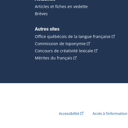
Articles et fiches en vedette
Brèves
Autres sites
(Cet hype
Office québécois de la langue française
(Cet hyperlien externe
Commission de toponymie
(Cet hyperlien ext
Concours de créativité lexicale
(Cet hyperlien externe s'ouvr
Mérites du français
(Cet hyperlien externe s'ouvr
Accessibilité
Accès à l’information