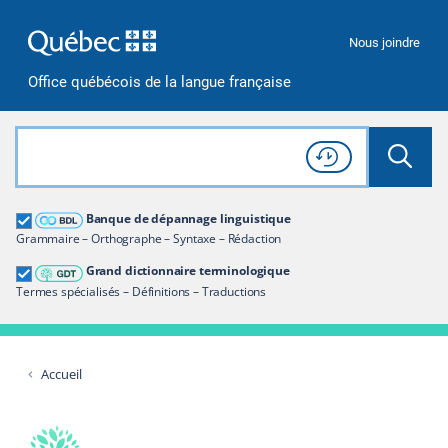
Passer à la recherche
Passer au contenu
Passer à la navigation
Nous joindre
Office québécois de la langue française
Rechercher dans tout le site
Lancer 
Consulter l'
Historique
de recherche
Grand dictionnaire terminologique
Banque de dépannage linguistique
Restreindre aux termes
Grammaire – Orthographe – Syntaxe – Rédaction
Grand dictionnaire terminologique
Termes spécialisés – Définitions – Traductions
Accueil