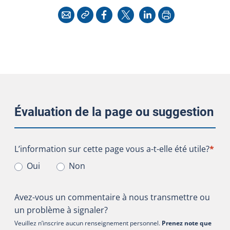
Copier l'adresse
Imprimer
Courriel
Facebook
X
LinkedIn
Évaluation de la page ou suggestion
L’information sur cette page vous a-t-elle été utile?
L’information sur cette page vous a-t-elle été utile?
*
Oui
Non
Avez-vous un commentaire à nous transmettre ou
un problème à signaler?
Veuillez n’inscrire aucun renseignement personnel.
Prenez note que