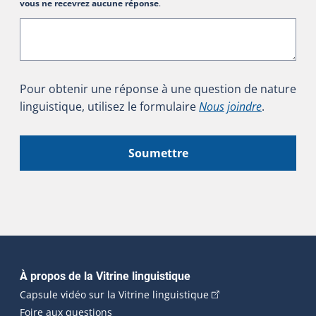
vous ne recevrez aucune réponse
.
Pour obtenir une réponse à une question de nature
linguistique, utilisez le formulaire
Nous joindre
.
Soumettre
Navigation principale
À propos de la Vitrine linguistique
(Cet hyperlien externe
Capsule vidéo sur la Vitrine linguistique
Foire aux questions