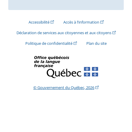
(Cet hyperlien externe s'ouvrira dans une nouve
(Cet hyperlien exte
Accessibilité
Accès à l’information
(Cet hyperli
Déclaration de services aux citoyennes et aux citoyens
(Cet hyperlien externe s'ouvrira d
Politique de confidentialité
Plan du site
(Cet hyperlien extern
© Gouvernement du Québec, 2026