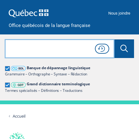
Passer à la recherche
Passer au contenu
Passer à la navigation
Nous joindre
Office québécois de la langue française
Rechercher dans tout le site
Lancer 
Consulter l'
Historique
de recherche
Grand dictionnaire terminologique
Banque de dépannage linguistique
Restreindre aux termes
Grammaire – Orthographe – Syntaxe – Rédaction
Grand dictionnaire terminologique
Termes spécialisés – Définitions – Traductions
Accueil