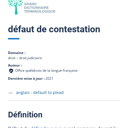
défaut de contestation
Domaine
droit
droit judiciaire
Auteur
Office québécois de la langue française
Dernière mise à jour
2021
Accéder à la fiche en
anglais :
default to plead
:
Définition