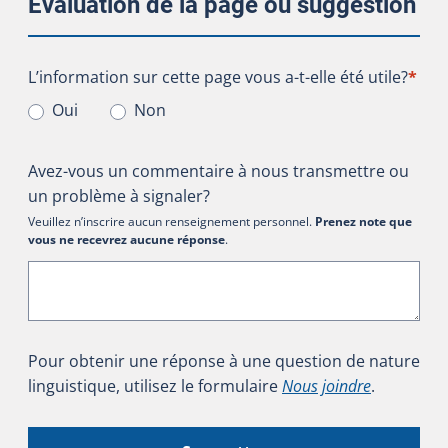
Évaluation de la page ou suggestion
L’information sur cette page vous a-t-elle été utile?
L’information sur cette page vous a-t-elle été utile?
*
Oui
Non
Avez-vous un commentaire à nous transmettre ou
un problème à signaler?
Veuillez n’inscrire aucun renseignement personnel.
Prenez note que
vous ne recevrez aucune réponse
.
Pour obtenir une réponse à une question de nature
linguistique, utilisez le formulaire
Nous joindre
.