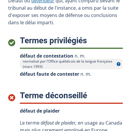
Défaut du
défendeur
qui, ayant comparu devant le
tribunal au début de l'instance, a omis par la suite
d'exposer ses moyens de défense ou conclusions
dans le délai imparti.
:
Termes privilégiés
défaut de contestation
n. m.
normalisé par l'Office québécois de la langue française
Afficher l'infobulle
(mars 1993)
défaut faute de contester
n. m.
:
Terme déconseillé
défaut de plaider
Le terme
défaut de plaider,
en usage au Canada
mais plus rarement employé en Europe