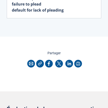
failure to plead
default for lack of pleading
cette page
Partager
Copier l'adresse
Imprimer
Courriel
Facebook
X
LinkedIn