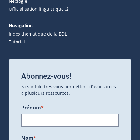
Néologie
(Cet hyperlien externe s'ouvrira dan
Officialisation linguistique
Navigation
Index thématique de la BDL
Tutoriel
Abonnez-vous!
Nos infolettres vous permettent d’avoir accès
à plusieurs ressources.
Prénom
*
Nom
*