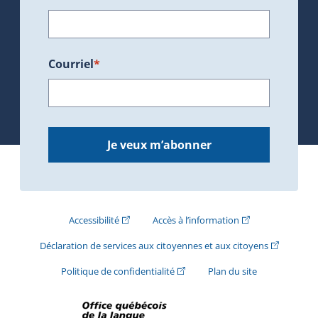
Courriel
*
Je veux m’abonner
(Cet hyperlien externe s'ouvrira dans une nouve
(Cet hyperlien exte
Accessibilité
Accès à l’information
(Cet hyperli
Déclaration de services aux citoyennes et aux citoyens
(Cet hyperlien externe s'ouvrira d
Politique de confidentialité
Plan du site