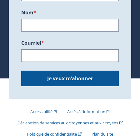
Nom
*
Courriel
*
Je veux m’abonner
(Cet hyperlien externe s'ouvrira dans une nouve
(Cet hyperlien exte
Accessibilité
Accès à l’information
(Cet hyperli
Déclaration de services aux citoyennes et aux citoyens
(Cet hyperlien externe s'ouvrira d
Politique de confidentialité
Plan du site