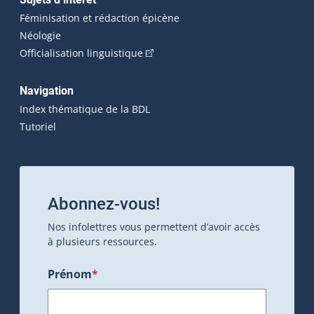
Féminisation et rédaction épicène
Néologie
(Cet hyperlien externe s'ouvrira dan
Officialisation linguistique
Navigation
Index thématique de la BDL
Tutoriel
Abonnez-vous!
Nos infolettres vous permettent d’avoir accès
à plusieurs ressources.
Prénom
*