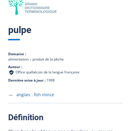
pulpe
Domaine
alimentation
produit de la pêche
Auteur
Office québécois de la langue française
Dernière mise à jour
1998
Accéder à la fiche en
anglais :
fish mince
:
Définition