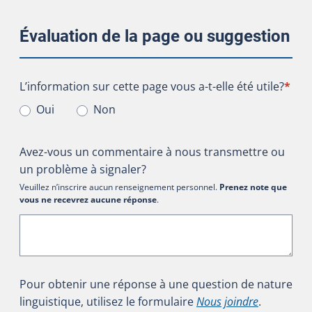
Évaluation de la page ou suggestion
L’information sur cette page vous a-t-elle été utile?
L’information sur cette page vous a-t-elle été utile?
*
Oui
Non
Avez-vous un commentaire à nous transmettre ou
un problème à signaler?
Veuillez n’inscrire aucun renseignement personnel.
Prenez note que
vous ne recevrez aucune réponse
.
Pour obtenir une réponse à une question de nature
linguistique, utilisez le formulaire
Nous joindre
.