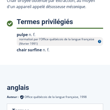
Chair broyée obtenue par extraction, au moyen
d'un appareil appelé
désosseuse mécanique
.
:
Termes privilégiés
pulpe
n. f.
normalisé par l'Office québécois de la langue française
Afficher l'infobulle
(février 1991)
chair surfine
n. f.
Traductions
anglais
Auteur :
Office québécois de la langue française,
1998