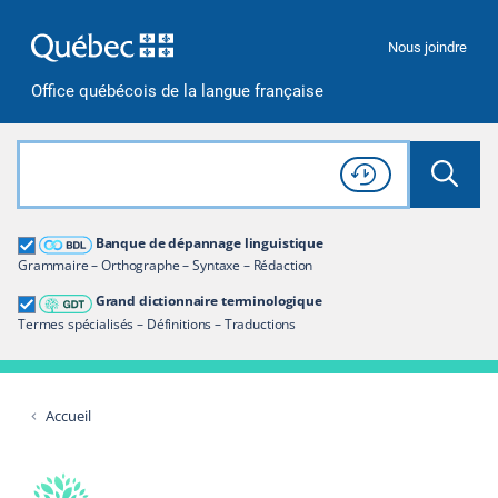
Passer à la recherche
Passer au contenu
Passer à la navigation
Nous joindre
Office québécois de la langue française
Rechercher dans tout le site
Lancer 
Consulter l'
Historique
de recherche
Grand dictionnaire terminologique
Banque de dépannage linguistique
Restreindre aux termes
Grammaire – Orthographe – Syntaxe – Rédaction
Grand dictionnaire terminologique
Termes spécialisés – Définitions – Traductions
Accueil