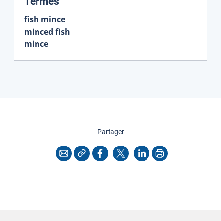
:
Termes
fish mince
minced fish
mince
cette page
Partager
Copier l'adresse
Imprimer
Courriel
Facebook
X
LinkedIn