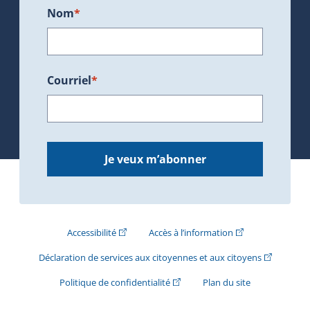
Nom
*
Courriel
*
Je veux m’abonner
(Cet hyperlien externe s'ouvrira dans une nouve
(Cet hyperlien exte
Accessibilité
Accès à l’information
(Cet hyperli
Déclaration de services aux citoyennes et aux citoyens
(Cet hyperlien externe s'ouvrira d
Politique de confidentialité
Plan du site