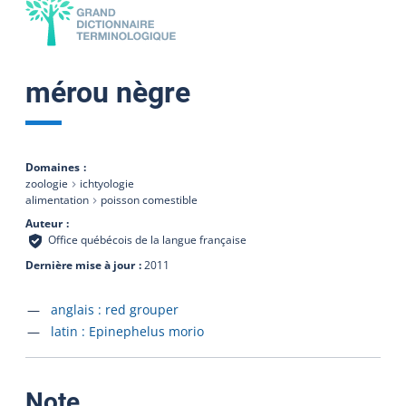
mérou nègre
Domaines
zoologie
ichtyologie
alimentation
poisson comestible
Auteur
Office québécois de la langue française
Dernière mise à jour
2011
Accéder à la fiche en
anglais :
red grouper
Accéder à la fiche en
latin :
Epinephelus morio
:
Note