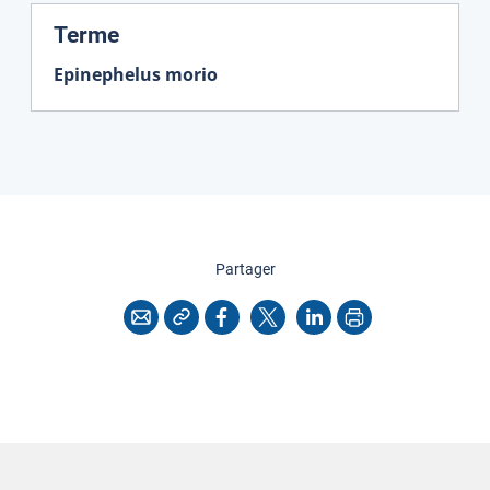
:
Terme
Epinephelus morio
cette page
Partager
Copier l'adresse
Imprimer
Courriel
Facebook
X
LinkedIn