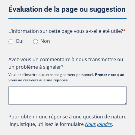
Évaluation de la page ou suggestion
L’information sur cette page vous a-t-elle été utile?
L’information sur cette page vous a-t-elle été utile?
*
Oui
Non
Avez-vous un commentaire à nous transmettre ou
un problème à signaler?
Veuillez n’inscrire aucun renseignement personnel.
Prenez note que
vous ne recevrez aucune réponse
.
Pour obtenir une réponse à une question de nature
linguistique, utilisez le formulaire
Nous joindre
.