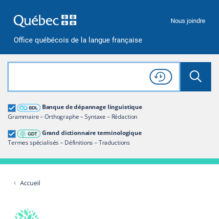
Passer à la recherche
Passer au contenu
Passer à la navigation
Nous joindre
Office québécois de la langue française
Rechercher dans tout le site
Lancer 
Consulter l'
Historique
de recherche
Grand dictionnaire terminologique
Banque de dépannage linguistique
Restreindre aux termes
Grammaire – Orthographe – Syntaxe – Rédaction
Grand dictionnaire terminologique
Termes spécialisés – Définitions – Traductions
Accueil