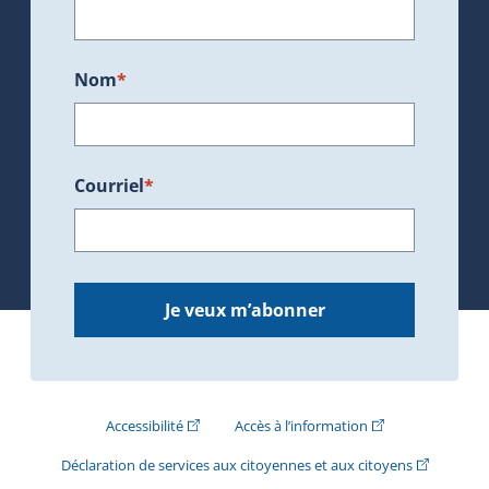
Nom
*
Courriel
*
Je veux m’abonner
(Cet hyperlien externe s'ouvrira dans une nouve
(Cet hyperlien exte
Accessibilité
Accès à l’information
(Cet hyperli
Déclaration de services aux citoyennes et aux citoyens