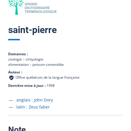
saint-pierre
Domaines
zoologie
ichtyologie
alimentation
poisson comestible
Auteur
Office québécois de la langue française
Dernière mise à jour
1998
Accéder à la fiche en
anglais :
John Dory
Accéder à la fiche en
latin :
Zeus faber
:
Note