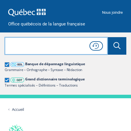
Passer à la recherche
Passer au contenu
Passer à la navigation
Nous joindre
Office québécois de la langue française
Rechercher dans tout le site
Lancer 
Consulter l'
Historique
de recherche
Grand dictionnaire terminologique
Banque de dépannage linguistique
Restreindre aux termes
Grammaire – Orthographe – Syntaxe – Rédaction
Grand dictionnaire terminologique
Termes spécialisés – Définitions – Traductions
Accueil