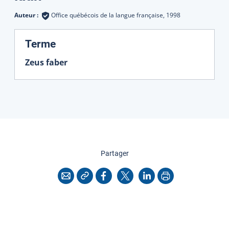
Auteur :
Office québécois de la langue française,
1998
:
Terme
Zeus faber
cette page
Partager
Copier l'adresse
Imprimer
Courriel
Facebook
X
LinkedIn