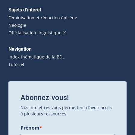
Sujets d’intérêt
Féminisation et rédaction épicène
Néologie
(Cet hyperlien externe s'ouvrira dan
Officialisation linguistique
Navigation
Index thématique de la BDL
Tutoriel
Abonnez-vous!
Nos infolettres vous permettent d’avoir accès
à plusieurs ressources.
Prénom
*