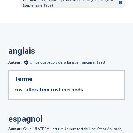
Afficher l'infobulle
(septembre 1989)
Traductions
anglais
Auteur :
Office québécois de la langue française,
1998
:
Terme
cost allocation cost methods
espagnol
Auteur :
Grup IULATERM, Institut Universitari de Lingüística Aplicada,