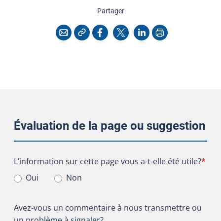
cette page
Partager
Copier l'adresse
Imprimer
Courriel
Facebook
X
LinkedIn
Évaluation de la page ou suggestion
L’information sur cette page vous a-t-elle été utile?
L’information sur cette page vous a-t-elle été utile?
*
Oui
Non
Avez-vous un commentaire à nous transmettre ou
un problème à signaler?