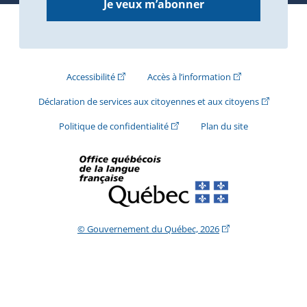
Je veux m’abonner
(Cet hyperlien externe s'ouvrira dans une nouve
(Cet hyperlien exte
Accessibilité
Accès à l’information
(Cet hyperli
Déclaration de services aux citoyennes et aux citoyens
(Cet hyperlien externe s'ouvrira d
Politique de confidentialité
Plan du site
(Cet hyperlien extern
© Gouvernement du Québec, 2026