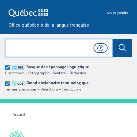
Passer à la recherche
Passer au contenu
Passer à la navigation
Nous joindre
Office québécois de la langue française
Rechercher dans tout le site
Lancer 
Consulter l'
Historique
de recherche
Grand dictionnaire terminologique
Banque de dépannage linguistique
Restreindre aux termes
Grammaire – Orthographe – Syntaxe – Rédaction
Grand dictionnaire terminologique
Termes spécialisés – Définitions – Traductions
Accueil