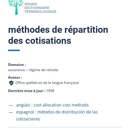
méthodes de répartition
des cotisations
Domaine
assurance
régime de retraite
Auteur
Office québécois de la langue française
Dernière mise à jour
1998
Accéder à la fiche en
anglais :
cost allocation cost methods
Accéder à la fiche en
espagnol :
métodos de distribución de las
cotizaciones