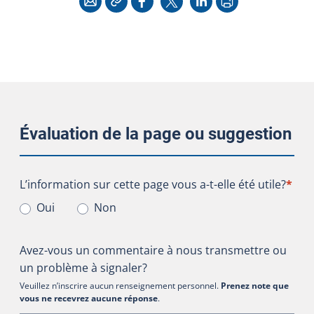
Évaluation de la page ou suggestion
L’information sur cette page vous a-t-elle été utile?
L’information sur cette page vous a-t-elle été utile?
*
Oui
Non
Avez-vous un commentaire à nous transmettre ou
un problème à signaler?
Veuillez n’inscrire aucun renseignement personnel.
Prenez note que
vous ne recevrez aucune réponse
.