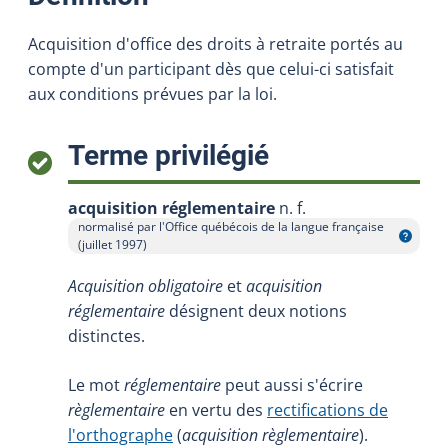
Acquisition d'office des droits à retraite portés au
compte d'un participant dès que celui-ci satisfait
aux conditions prévues par la loi.
:
Terme privilégié
acquisition réglementaire
n. f.
normalisé par l'Office québécois de la langue française
Afficher l'infobulle
(juillet 1997)
Acquisition obligatoire
et
acquisition
réglementaire
désignent deux notions
distinctes.
Le mot
réglementaire
peut aussi s'écrire
règlementaire
en vertu des
rectifications de
l'orthographe
(
acquisition règlementaire
).