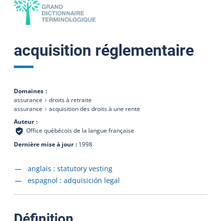
acquisition réglementaire
Domaines
assurance
droits à retraite
assurance
acquisition des droits à une rente
Auteur
Office québécois de la langue française
Dernière mise à jour
1998
Accéder à la fiche en
anglais :
statutory vesting
Accéder à la fiche en
espagnol :
adquisición legal
:
Définition