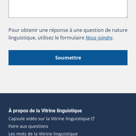
Pour obtenir une réponse à une question de nature
linguistique, utilisez le formulaire
Nous joindre
.
Soumettre
Navigation principale
À propos de la Vitrine linguistique
(Cet hyperlien externe
Capsule vidéo sur la Vitrine linguistique
Foire aux questions
Les mots de la Vitrine linguistique