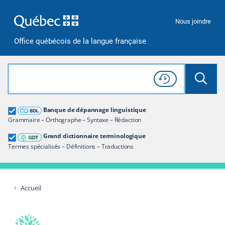
Passer à la recherche
Passer au contenu
Passer à la navigation
Nous joindre
Office québécois de la langue française
Rechercher dans tout le site
Lancer 
Consulter l'
Historique
de recherche
Grand dictionnaire terminologique
Banque de dépannage linguistique
Restreindre aux termes
Grammaire – Orthographe – Syntaxe – Rédaction
Grand dictionnaire terminologique
Termes spécialisés – Définitions – Traductions
Accueil