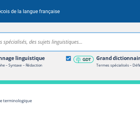
cois de la langue française
Rechercher dans tout le site
ire terminologique
nage linguistique
Grand dictionnai
e – Syntaxe – Rédaction
Termes spécialisés – Défi
re terminologique