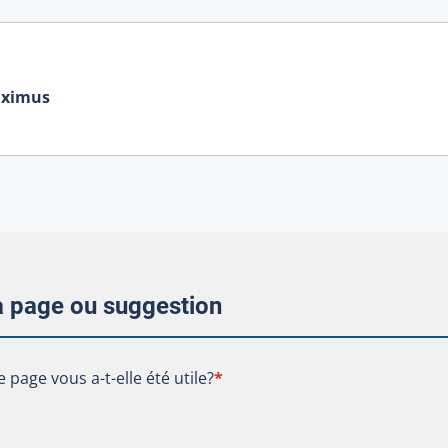
aximus
la page ou suggestion
te page vous a-t-elle été utile?
e page vous a-t-elle été utile?
*