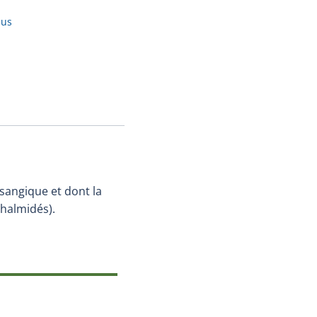
mus
osangique et dont la
thalmidés).