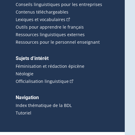
Conseils linguistiques pour les entreprises
Contenus téléchargeables
(Cet hyperlien externe s'ouvrira d
Lexiques et vocabulaires
Outils pour apprendre le français
Ressources linguistiques externes
Ressources pour le personnel enseignant
Sujets d’intérêt
Féminisation et rédaction épicène
Néologie
(Cet hyperlien externe s'ouvrira 
Officialisation linguistique
rlien externe s'ouvrira dans une nouvelle fenêtre.)
 s'ouvrira dans une nouvelle fenêtre.)
erne s'ouvrira dans une nouvelle fenêtre.)
Navigation
ira dans une nouvelle fenêtre.)
Index thématique de la BDL
Tutoriel