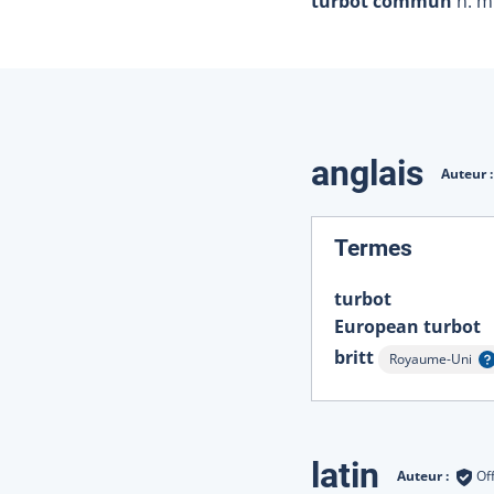
turbot commun
n. m
Traduction
anglais
Auteur 
:
Termes
turbot
European turbot
britt
Royaume-Uni
Afficher l'infobu
latin
Auteur :
Of