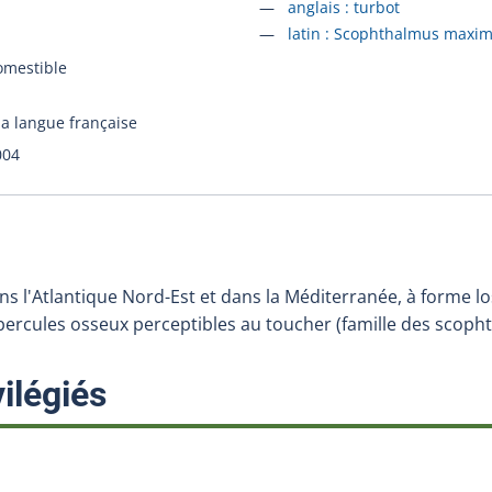
Accéder à la fiche en
anglais :
turbot
Accéder à la fiche en
latin :
Scophthalmus maxi
omestible
la langue française
004
ns l'Atlantique Nord-Est et dans la Méditerranée, à forme l
ercules osseux perceptibles au toucher (famille des scoph
:
ilégiés