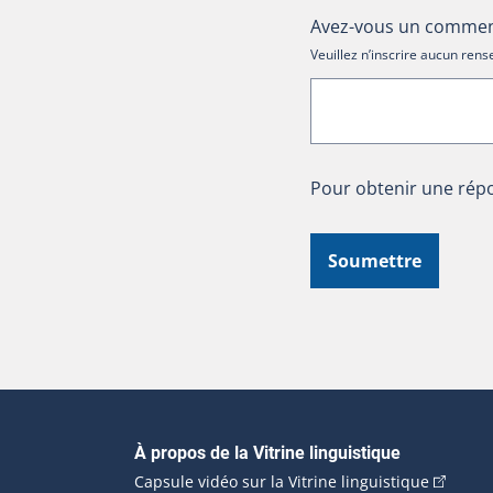
Avez-vous un comment
Veuillez n’inscrire aucun re
Pour obtenir une répo
Soumettre
Navigation principale
À propos de la Vitrine linguistique
(Cet hyp
Capsule vidéo sur la Vitrine linguistique