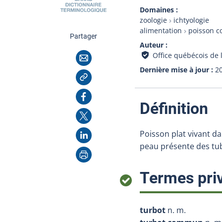
Domaines
zoologie
ichtyologie
alimentation
poisson c
cette page
Partager
Auteur
Courriel
Office québécois de 
Dernière mise à jour
2
Copier l'adresse
Facebook
:
Définition
X
LinkedIn
Poisson plat vivant da
peau présente des tub
Imprimer
Termes priv
turbot
n. m.