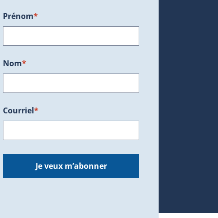
Prénom
*
ans une nouvelle fenêtre.)
Nom
*
Courriel
*
dans une nouvelle fenêtre.)
Je veux m’abonner