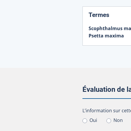
:
Termes
Scophthalmus m
Psetta maxima
Évaluation de 
L’information sur cet
L’information sur cett
Oui
Non