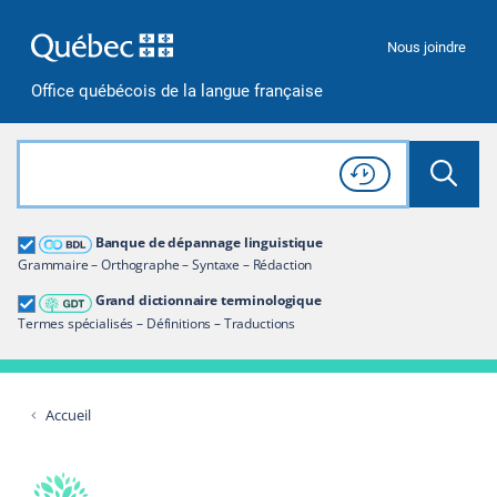
Passer à la recherche
Passer au contenu
Passer à la navigation
Nous joindre
Office québécois de la langue française
Rechercher dans tout le site
Lancer 
Consulter l'
Historique
de recherche
Grand dictionnaire terminologique
Banque de dépannage linguistique
Restreindre aux termes
Grammaire – Orthographe – Syntaxe – Rédaction
Grand dictionnaire terminologique
Termes spécialisés – Définitions – Traductions
Accueil