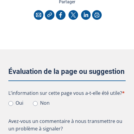
cette page
Partager
Copier l'adresse
Imprimer
Courriel
Facebook
X
LinkedIn
Évaluation de la page ou suggestion
L’information sur cette page vous a-t-elle été utile?
L’information sur cette page vous a-t-elle été utile?
*
Oui
Non
Avez-vous un commentaire à nous transmettre ou
un problème à signaler?