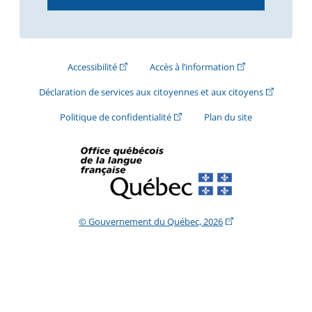
(Cet hyperlien externe s'ouvrira dans une nouve
(Cet hyperlien exte
Accessibilité
Accès à l’information
(Cet hyperli
Déclaration de services aux citoyennes et aux citoyens
(Cet hyperlien externe s'ouvrira d
Politique de confidentialité
Plan du site
(Cet hyperlien extern
© Gouvernement du Québec, 2026