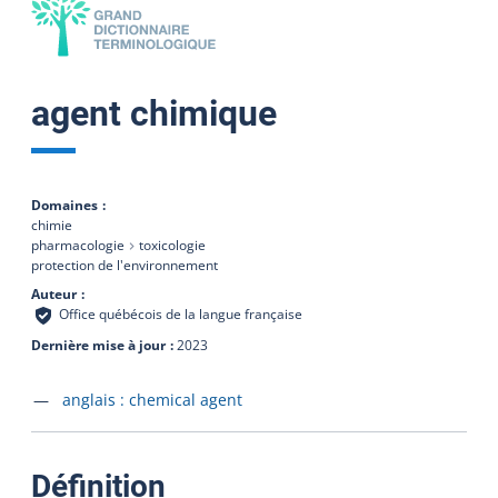
agent chimique
Domaines
chimie
pharmacologie
toxicologie
protection de l'environnement
Auteur
Office québécois de la langue française
Dernière mise à jour
2023
Accéder à la fiche en
anglais :
chemical agent
:
Définition