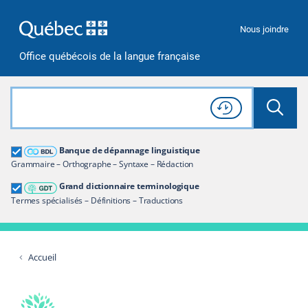
Passer à la recherche
Passer au contenu
Passer à la navigation
Nous joindre
Office québécois de la langue française
Rechercher dans tout le site
Lancer 
Consulter l'
Historique
de recherche
Grand dictionnaire terminologique
Banque de dépannage linguistique
Restreindre aux termes
Grammaire – Orthographe – Syntaxe – Rédaction
Grand dictionnaire terminologique
Termes spécialisés – Définitions – Traductions
Accueil