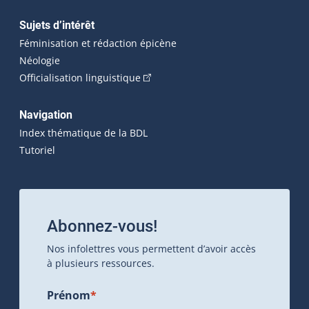
Sujets d’intérêt
Féminisation et rédaction épicène
Néologie
(Cet hyperlien externe s'ouvrira dan
Officialisation linguistique
Navigation
Index thématique de la BDL
Tutoriel
Abonnez-vous!
Nos infolettres vous permettent d’avoir accès
à plusieurs ressources.
Prénom
*