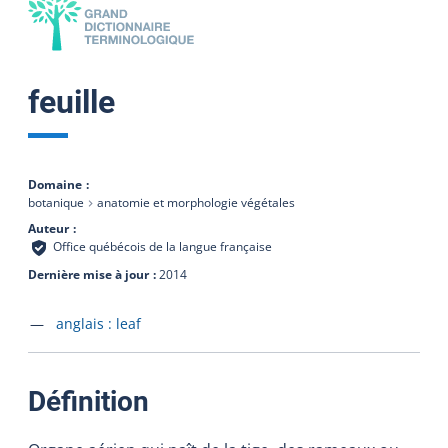
feuille
Domaine
botanique
anatomie et morphologie végétales
Auteur
Office québécois de la langue française
Dernière mise à jour
2014
Accéder à la fiche en
anglais :
leaf
:
Définition