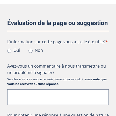
Évaluation de la page ou suggestion
L’information sur cette page vous a-t-elle été utile?
L’information sur cette page vous a-t-elle été utile?
*
Oui
Non
Avez-vous un commentaire à nous transmettre ou
un problème à signaler?
Veuillez n’inscrire aucun renseignement personnel.
Prenez note que
vous ne recevrez aucune réponse
.
Pour obtenir une réponse à une question de nature