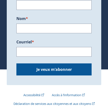
Nom
*
Courriel
*
Je veux m’abonner
(Cet hyperlien externe s'ouvrira dans une nouve
(Cet hyperlien exte
Accessibilité
Accès à l’information
(Cet hyperli
Déclaration de services aux citoyennes et aux citoyens