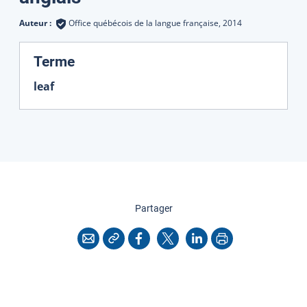
Auteur :
Office québécois de la langue française,
2014
:
Terme
leaf
cette page
Partager
Copier l'adresse
Imprimer
Courriel
Facebook
X
LinkedIn