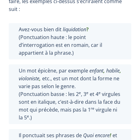
faire, les exemples ci-dessus s’écriraient comme
suit :
Avez-vous bien dit
liquidation
?
(Ponctuation haute : le point
d’interrogation est en romain, car il
appartient à la phrase.)
Un mot épicène, par exemple
enfant
,
habile
,
violoniste
,
etc., est un mot dont la forme ne
varie pas selon le genre.
e
e
e
(Ponctuation basse : les 2
, 3
et 4
virgules
sont en italique, c’est-à-dire dans la face du
re
mot qui précède, mais pas la 1
virgule ni
e
la 5
.)
Il ponctuait ses phrases de
Quoi encore
!
et