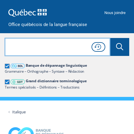
Passer à la recherche
Passer au contenu
Passer à la navigation
Nous joindre
Office québécois de la langue française
Rechercher dans tout le site
Lancer 
Consulter l'
Historique
de recherche
Grand dictionnaire terminologique
Banque de dépannage linguistique
Restreindre aux termes
Grammaire – Orthographe – Syntaxe – Rédaction
Grand dictionnaire terminologique
Termes spécialisés – Définitions – Traductions
Italique