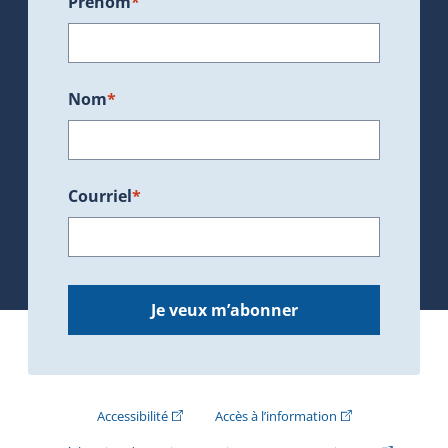
Prénom
*
Nom
*
Courriel
*
Je veux m’abonner
(Cet hyperlien externe s'ouvrira dans une nouve
(Cet hyperlien exte
Accessibilité
Accès à l’information