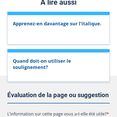
À lire aussi
Apprenez-en davantage sur l’italique.
Quand doit-on utiliser le
soulignement?
Évaluation de la page ou suggestion
L’information sur cette page vous a-t-elle été utile?
L’information sur cette page vous a-t-elle été utile?
*