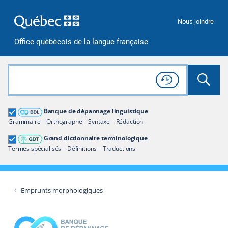
Passer à la recherche
Passer au contenu
Passer à la navigation
Nous joindre
Office québécois de la langue française
Rechercher dans tout le site
Lancer 
Consulter l'
Historique
de recherche
Grand dictionnaire terminologique
Banque de dépannage linguistique
Restreindre aux termes
Grammaire – Orthographe – Syntaxe – Rédaction
Grand dictionnaire terminologique
Termes spécialisés – Définitions – Traductions
Emprunts morphologiques