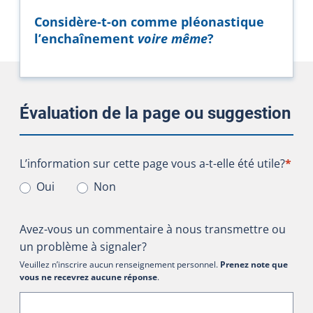
Considère-t-on comme pléonastique
l’enchaînement
voire même
?
Évaluation de la page ou suggestion
L’information sur cette page vous a-t-elle été utile?
L’information sur cette page vous a-t-elle été utile?
*
Oui
Non
Avez-vous un commentaire à nous transmettre ou
un problème à signaler?
Veuillez n’inscrire aucun renseignement personnel.
Prenez note que
vous ne recevrez aucune réponse
.