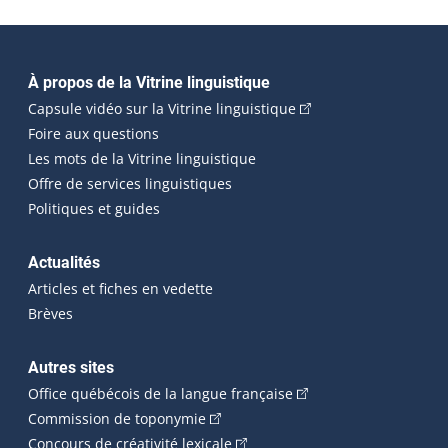
Navigation principale
À propos de la Vitrine linguistique
(Cet hyperlien externe
Capsule vidéo sur la Vitrine linguistique
Foire aux questions
Les mots de la Vitrine linguistique
Offre de services linguistiques
Politiques et guides
Actualités
Articles et fiches en vedette
Brèves
Autres sites
(Cet hyperlien externe 
Office québécois de la langue française
(Cet hyperlien externe s'ouvrira dan
Commission de toponymie
(Cet hyperlien externe s'ouvrira
Concours de créativité lexicale