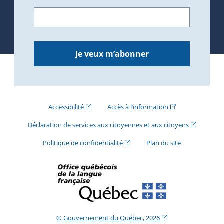
Je veux m’abonner
(Cet hyperlien externe s'ouvrira dans une nouve
(Cet hyperlien exte
Accessibilité
Accès à l’information
(Cet hyperli
Déclaration de services aux citoyennes et aux citoyens
(Cet hyperlien externe s'ouvrira d
Politique de confidentialité
Plan du site
(Cet hyperlien extern
© Gouvernement du Québec, 2026