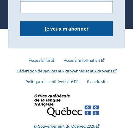
Je veux m’abonner
(Cet hyperlien externe s'ouvrira dans une nouve
(Cet hyperlien exte
Accessibilité
Accès à l’information
(Cet hyperli
Déclaration de services aux citoyennes et aux citoyens
(Cet hyperlien externe s'ouvrira d
Politique de confidentialité
Plan du site
(Cet hyperlien extern
© Gouvernement du Québec, 2026