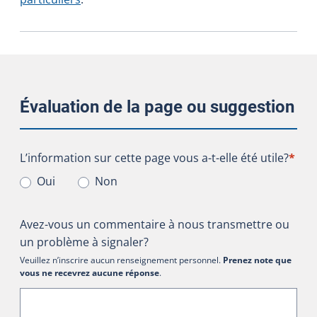
Évaluation de la page ou suggestion
L’information sur cette page vous a-t-elle été utile?
L’information sur cette page vous a-t-elle été utile?
*
Oui
Non
Avez-vous un commentaire à nous transmettre ou
un problème à signaler?
Veuillez n’inscrire aucun renseignement personnel.
Prenez note que
vous ne recevrez aucune réponse
.