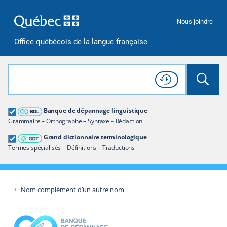
Passer à la recherche
Passer au contenu
Passer à la navigation
Nous joindre
Office québécois de la langue française
Rechercher dans tout le site
Lancer 
Consulter l'
Historique
de recherche
Grand dictionnaire terminologique
Banque de dépannage linguistique
Restreindre aux termes
Grammaire – Orthographe – Syntaxe – Rédaction
Grand dictionnaire terminologique
Termes spécialisés – Définitions – Traductions
Nom complément d’un autre nom