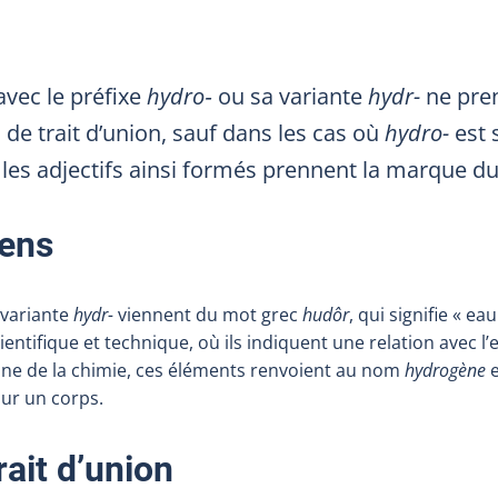
vec le préfixe
hydro‑
ou sa variante
hydr-
ne pre
de trait d’union, sauf dans les cas où
hydro-
est 
 les adjectifs ainsi formés prennent la marque du
sens
 variante
hydr-
viennent du mot grec
hudôr
, qui signifie « ea
ientifique et technique, où ils indiquent une relation avec l
ine de la chimie, ces éléments renvoient au nom
hydrogène
e
sur un corps.
rait d’union