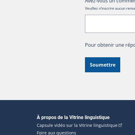
Avez-vous un comment
Veuillez n’inscrire aucun re
Pour obtenir une répo
Soumettre
Navigation principale
À propos de la Vitrine linguistique
(Cet hyp
Capsule vidéo sur la Vitrine linguistique
Foire aux questions