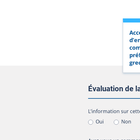
Acc
d’e
com
pré
grec
Évaluation de 
L’information sur cet
L’information sur cett
Oui
Non