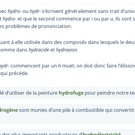
vec
hydro‑
ou
hydr-
s’écrivent généralement sans trait d’unio
st
hydro-
et que le second commence par
i
ou par
u
, ils sont
 des problèmes de prononciation.
uant à elle utilisée dans des composés dans lesquels le de
 comme dans
hydracide
et
hydravion
.
hydr
- commencent par un
h
muet; on doit donc faire l’élision 
 qui précède.
é d’utiliser de la peinture
hydrofuge
pour peindre notre te
drogène
sont munies d’une pile à combustible qui convertit 
n des plus importants producteurs d’
hydroélectricité
.