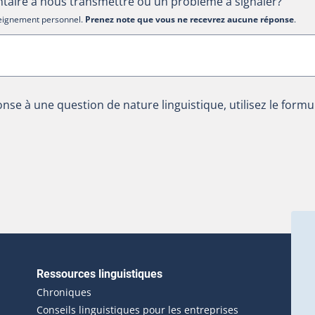
aire à nous transmettre ou un problème à signaler?
nseignement personnel.
Prenez note que vous ne recevrez aucune réponse
.
nse à une question de nature linguistique, utilisez le formu
Ressources linguistiques
erlien externe s'ouvrira dans une nouvelle fenêtre.)
Chroniques
Conseils linguistiques pour les entreprises