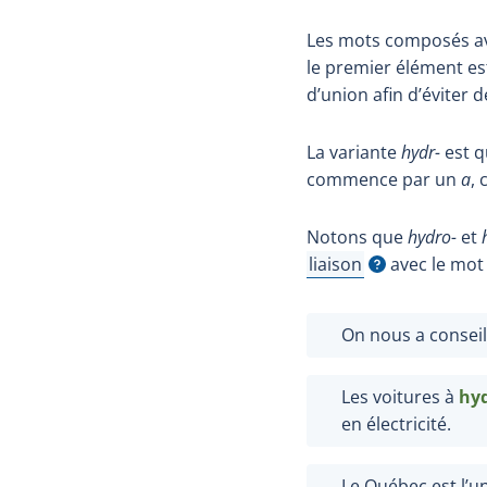
Les mots composés a
le premier élément e
d’union afin d’éviter
La variante
hydr-
est q
commence par un
a
,
Notons que
hydro-
et
liaison
avec le mot
Afficher l'infobulle
On nous a conseill
Les voitures à
hy
en électricité.
Le Québec est l’u