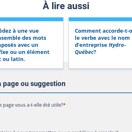
À lire aussi
édez à une vue
Comment accorde-t-
nsemble des mots
le verbe avec le nom
posés avec un
d’entreprise
Hydro-
fixe ou un élément
Québec
?
 ou latin.
la page ou suggestion
te page vous a-t-elle été utile?
e page vous a-t-elle été utile?
*