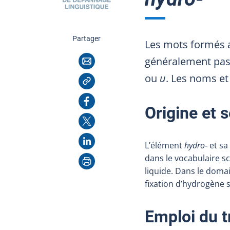
cette page
Partager
Les mots formés a
Courriel
généralement pas 
Copier l'adresse
ou
u
. Les noms et
Facebook
Origine et 
X
LinkedIn
L’élément
hydro‑
et sa
Imprimer
dans le vocabulaire sc
liquide. Dans le doma
fixation d’hydrogène 
Emploi du t