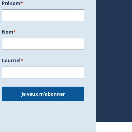
Prénom
*
ans une nouvelle fenêtre.)
Nom
*
Courriel
*
dans une nouvelle fenêtre.)
Je veux m’abonner