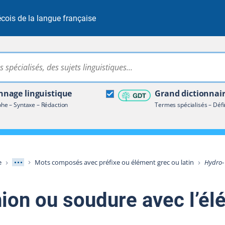
cois de la langue française
Rechercher dans tout le site
ire terminologique
nage linguistique
Grand dictionnai
e – Syntaxe – Rédaction
Termes spécialisés – Défi
Afficher les niveaux intermédiaires
e
Mots composés avec préfixe ou élément grec ou latin
Hydro
‑
nion ou soudure avec l’é