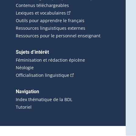
Contenus téléchargeables
(Cet hyperlien externe s'ouvrira d
Lexiques et vocabulaires
Outils pour apprendre le français
Ressources linguistiques externes
Ressources pour le personnel enseignant
Sujets d’intérêt
Féminisation et rédaction épicène
Néologie
(Cet hyperlien externe s'ouvrira 
Officialisation linguistique
rlien externe s'ouvrira dans une nouvelle fenêtre.)
 s'ouvrira dans une nouvelle fenêtre.)
erne s'ouvrira dans une nouvelle fenêtre.)
Navigation
ira dans une nouvelle fenêtre.)
Index thématique de la BDL
Tutoriel