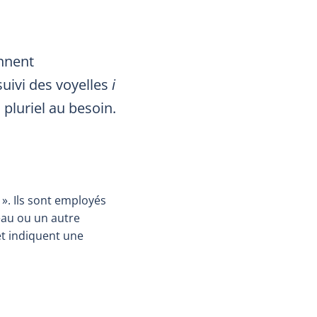
nnent
suivi des voyelles
i
 pluriel au besoin.
u ». Ils sont employés
’eau ou un autre
t indiquent une