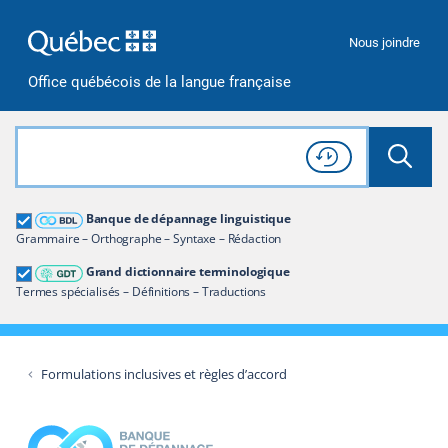
Passer à la recherche
Passer au contenu
Passer à la navigation
Nous joindre
Office québécois de la langue française
Rechercher dans tout le site
Lancer 
Consulter l'
Historique
de recherche
Grand dictionnaire terminologique
Banque de dépannage linguistique
Restreindre aux termes
Grammaire – Orthographe – Syntaxe – Rédaction
Grand dictionnaire terminologique
Termes spécialisés – Définitions – Traductions
Formulations inclusives et règles d’accord