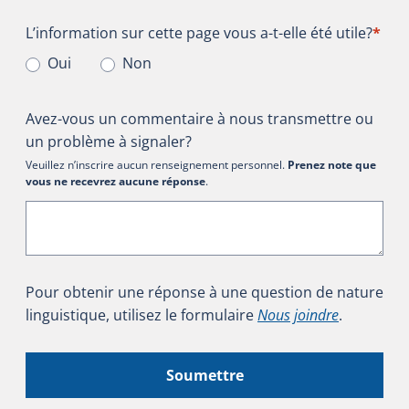
L’information sur cette page vous a-t-elle été utile?
L’information sur cette page vous a-t-elle été utile?
*
Oui
Non
Avez-vous un commentaire à nous transmettre ou
un problème à signaler?
Veuillez n’inscrire aucun renseignement personnel.
Prenez note que
vous ne recevrez aucune réponse
.
Pour obtenir une réponse à une question de nature
linguistique, utilisez le formulaire
Nous joindre
.
Soumettre