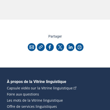
cette page
Partager
Copier l'adresse
Imprimer
Courriel
Facebook
X
LinkedIn
Navigation principale
À propos de la Vitrine linguistique
(Cet hyperlien externe
Capsule vidéo sur la Vitrine linguistique
Foire aux questions
Les mots de la Vitrine linguistique
Offre de services linguistiques