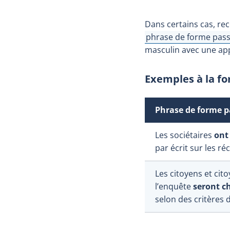
Dans certains cas, re
phrase de forme pass
Afficher l'infobulle
masculin avec une app
Exemples à la fo
Phrase de forme p
Les sociétaires
ont 
par écrit sur les r
Les citoyens et cit
l’enquête
seront ch
selon des critères