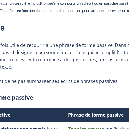
ussi un caractère inclusif lorsqu’elle comporte un adjectif ou un participe passé
 Toutefois, en fonction du contexte rédactionnel, on pourrait souhaiter éviter un t
ve
rfois utile de recourir à une phrase de forme passive. Dans 
assif désigne la personne ou la chose qui accomplit l’acti
ttre d’éviter la référence à des personnes; on s’assurera 
 texte.
nt de ne pas surcharger ses écrits de phrases passives.
orme passive
ctive
Phrase de forme passive
 doivent avoir remis
leurs
Tous les travaux
de fin de