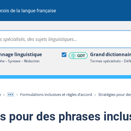
cois de la langue française
Rechercher dans tout le site
ire terminologique
nage linguistique
Grand dictionnai
e – Syntaxe – Rédaction
Termes spécialisés – Défi
Afficher les niveaux intermédiaires
e
Formulations inclusives et règles d’accord
Stratégies pour de
es pour des phrases inclu