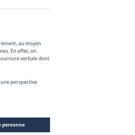
utrement, au moyen
es. En effet, on
tournure verbale dont
r une perspective
e personne