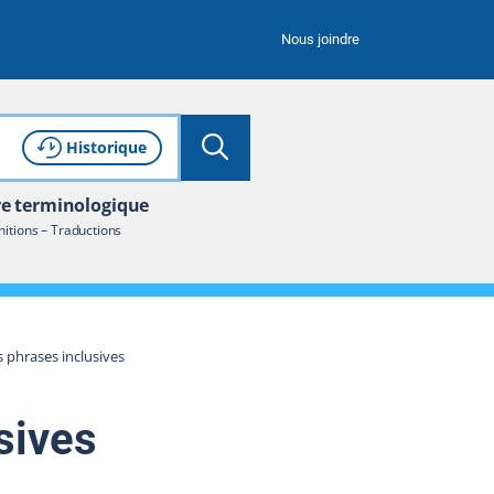
Nous joindre
Lancer la recherche
Consulter l'
de recherche
Historique
re terminologique
nitions – Traductions
s phrases inclusives
sives