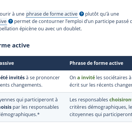
courir à une
phrase de forme active
plutôt qu’à une
Afficher l'infobulle
ive
permet de contourner l’emploi d’un participe passé 
ellation épicène ou avec un doublet.
rme active
assive
Phrase de forme active
été invités
à se prononcer
On
a invité
les sociétaires 
écents changements.
écrit sur les récents chang
oyennes qui participeront à
Les responsables
choisiron
oisis
par les responsables
critères démographiques, le
 démographiques.*
citoyennes qui participeront