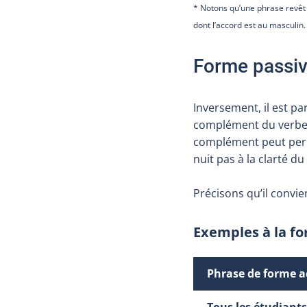
* Notons qu’une phrase revêt a
dont l’accord est au masculin.
Forme passi
Inversement, il est pa
complément du verbe p
complément peut perme
nuit pas à la clarté du
Précisons qu’il convie
Exemples à la f
Phrase de forme a
Tous les étudiants