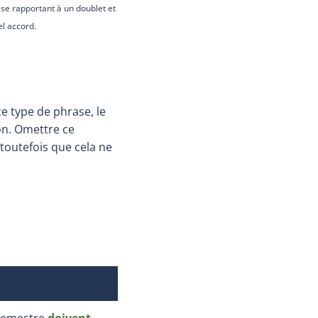
 se rapportant à un doublet et
el accord.
ce type de phrase, le
on. Omettre ce
toutefois que cela ne
 semestre
doivent