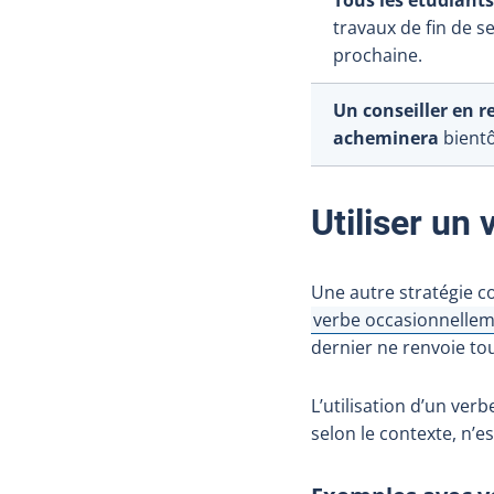
travaux de fin de s
prochaine.
Un conseiller en 
acheminera
bient
Utiliser un
Une autre stratégie c
verbe occasionnelle
Afficher l'infobulle
dernier ne renvoie tou
L’utilisation d’un ver
selon le contexte, n’e