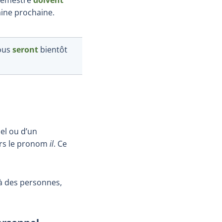
aine prochaine.
ous
seront
bientôt
el ou d’un
ours le pronom
il
. Ce
 à des personnes,