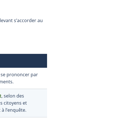
devant s’accorder au
à se prononcer par
ements.
t
, selon des
s citoyens et
 à l’enquête.