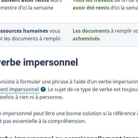
emestre d’ici la semaine
avoir été remis
d’ici la sem
ressources humaines
vous
Les documents
à remplir v
ôt les documents à remplir.
acheminés
.
 verbe impersonnel
onsiste à formuler une phrase à l’aide d’un verbe impersonn
ment impersonnel
. Le sujet de ce type de verbe est touj
tefois à rien ni à personne.
be impersonnel peut être une bonne solution si la référence
st pas essentielle à la compréhension.