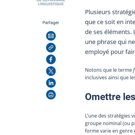
Plusieurs stratég
que ce soit en int
cette page
Partager
de ses éléments. 
Courriel
une phrase qui n
Copier l'adresse
employé pour fair
Facebook
X
Notons que le terme
inclusives ainsi que l
LinkedIn
Imprimer
Omettre le
L’une des stratégies v
groupe nominal (ou p
forme varie en genre e