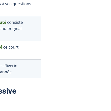
s à vos questions
uté
consiste
nu original
sé
ce court
s Riverin
 année.
ssive