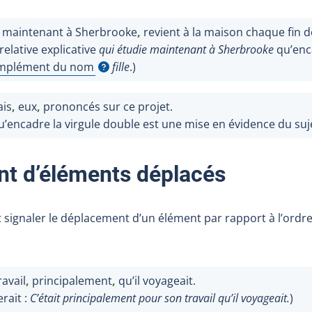
e maintenant à Sherbrooke
,
revient à la maison chaque fin 
elative explicative
qui étudie maintenant à Sherbrooke
qu’enca
mplément du nom
fille
.)
icher l'infobulle
ais
,
eux
,
prononcés sur ce projet.
’encadre la virgule double est une mise en évidence du su
t d’éléments déplacés
 signaler le déplacement d’un élément par rapport à l’ordre
ravail
,
principalement
,
qu’il voyageait.
rait :
C’était principalement pour son travail qu’il voyageait.
)