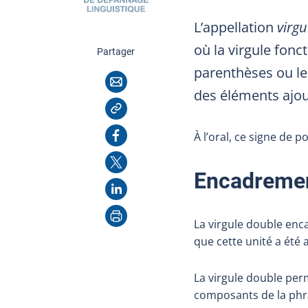
L’appellation
virgu
où la virgule fon
cette page
Partager
parenthèses ou le
Courriel
des éléments ajou
Copier l'adresse
Facebook
À l’oral, ce signe de
X
Encadremen
LinkedIn
Imprimer
La virgule double enc
que cette unité a été
La virgule double perm
composants de la phr