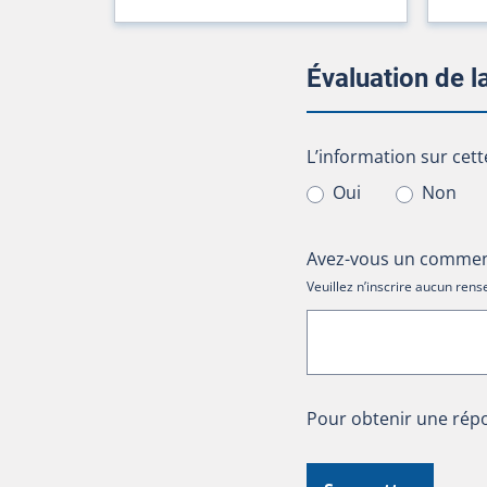
Évaluation de 
L’information sur cet
L’information sur cett
Oui
Non
Avez-vous un comment
Veuillez n’inscrire aucun re
Pour obtenir une répo