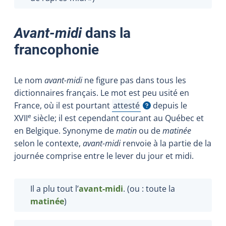
Avant-midi
dans la
francophonie
Le nom
avant-midi
ne figure pas dans tous les
dictionnaires français. Le mot est peu usité en
France, où il est pourtant
attesté
depuis le
Afficher l'infobulle
e
XVII
siècle; il est cependant courant au Québec et
en Belgique. Synonyme de
matin
ou de
matinée
selon le contexte,
avant-midi
renvoie à la partie de la
journée comprise entre le lever du jour et midi.
Il a plu tout l’
avant-midi
. (ou : toute la
matinée
)