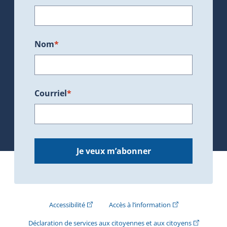
Nom
*
Courriel
*
Je veux m’abonner
(Cet hyperlien externe s'ouvrira dans une nouve
(Cet hyperlien exte
Accessibilité
Accès à l’information
(Cet hyperli
Déclaration de services aux citoyennes et aux citoyens