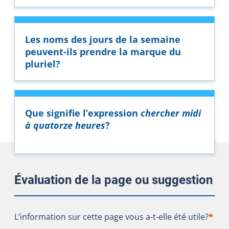
Les noms des jours de la semaine
peuvent-ils prendre la marque du
pluriel?
Que signifie l’expression
chercher midi
à quatorze heures
?
Évaluation de la page ou suggestion
L’information sur cette page vous a-t-elle été utile?
L’information sur cette page vous a-t-elle été utile?
*