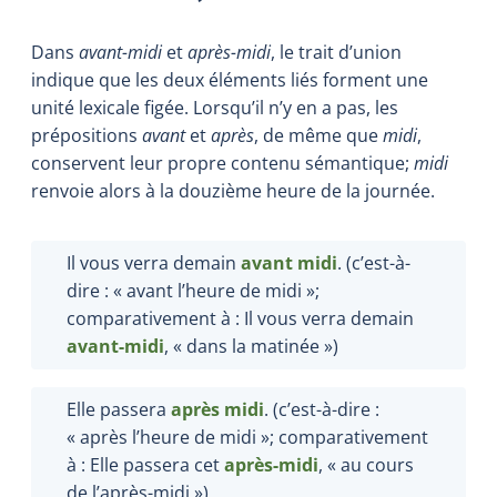
Dans
avant-midi
et
après-midi
, le trait d’union
indique que les deux éléments liés forment une
unité lexicale figée. Lorsqu’il n’y en a pas, les
prépositions
avant
et
après
, de même que
midi
,
conservent leur propre contenu sémantique;
midi
renvoie alors à la douzième heure de la journée.
Il vous verra demain
avant midi
. (c’est-à-
dire
: « avant l’heure de midi »;
comparativement à : Il vous verra demain
avant-midi
, « dans la matinée »)
Elle passera
après midi
. (c’est-à-dire
:
« après l’heure de midi »; comparativement
à : Elle passera cet
après-midi
, « au cours
de l’après-midi »)