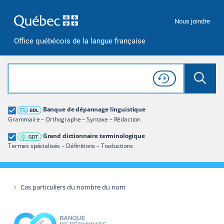
Passer à la recherche
Passer au contenu
Passer à la navigation
Nous joindre
Office québécois de la langue française
Rechercher dans tout le site
Lancer 
Consulter l'
Historique
de recherche
Grand dictionnaire terminologique
Banque de dépannage linguistique
Restreindre aux termes
Grammaire – Orthographe – Syntaxe – Rédaction
Grand dictionnaire terminologique
Termes spécialisés – Définitions – Traductions
Cas particuliers du nombre du nom