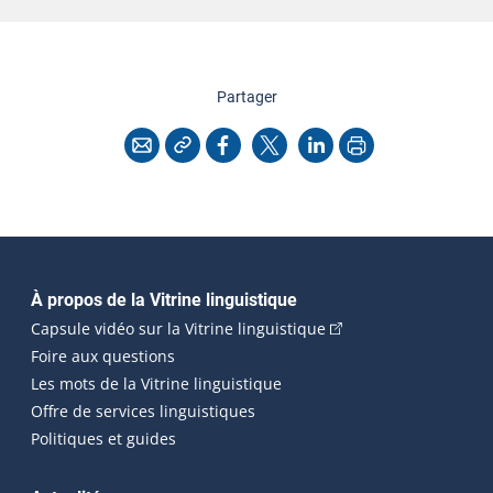
cette page
Partager
Copier l'adresse
Imprimer
Courriel
Facebook
X
LinkedIn
Navigation principale
À propos de la Vitrine linguistique
(Cet hyperlien externe
Capsule vidéo sur la Vitrine linguistique
Foire aux questions
Les mots de la Vitrine linguistique
Offre de services linguistiques
Politiques et guides