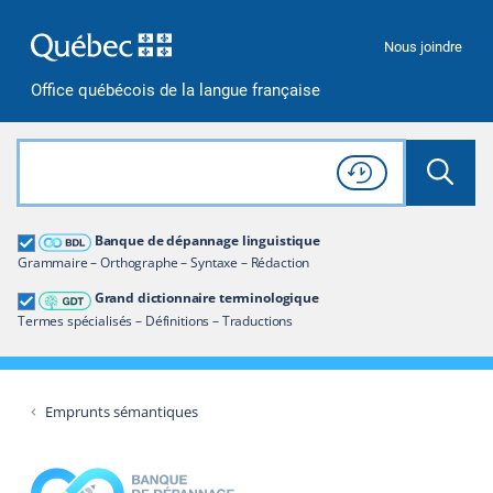
Passer à la recherche
Passer au contenu
Passer à la navigation
Nous joindre
Office québécois de la langue française
Rechercher dans tout le site
Lancer 
Consulter l'
Historique
de recherche
Grand dictionnaire terminologique
Banque de dépannage linguistique
Restreindre aux termes
Grammaire – Orthographe – Syntaxe – Rédaction
Grand dictionnaire terminologique
Termes spécialisés – Définitions – Traductions
Emprunts sémantiques