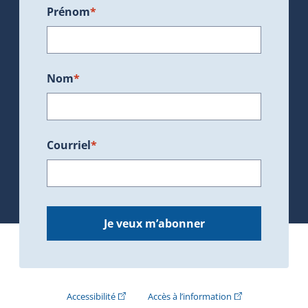
Prénom
*
Nom
*
Courriel
*
Je veux m’abonner
(Cet hyperlien externe s'ouvrira dans une nouve
(Cet hyperlien exte
Accessibilité
Accès à l’information