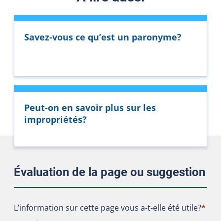
Savez-vous ce qu’est un paronyme?
Peut-on en savoir plus sur les
impropriétés?
Évaluation de la page ou suggestion
L’information sur cette page vous a-t-elle été utile?
L’information sur cette page vous a-t-elle été utile?
*