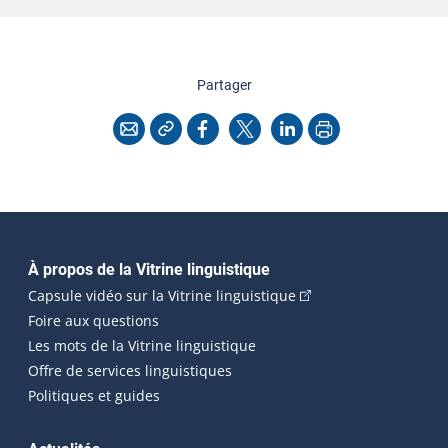
cette page
Partager
Copier l'adresse
Imprimer
Courriel
Facebook
X
LinkedIn
Navigation principale
À propos de la Vitrine linguistique
(Cet hyperlien externe
Capsule vidéo sur la Vitrine linguistique
Foire aux questions
Les mots de la Vitrine linguistique
Offre de services linguistiques
Politiques et guides