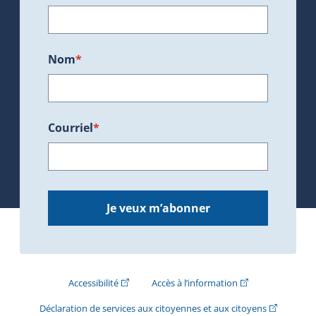
Nom
*
Courriel
*
Je veux m’abonner
(Cet hyperlien externe s'ouvrira dans une nouve
(Cet hyperlien exte
Accessibilité
Accès à l’information
(Cet hyperli
Déclaration de services aux citoyennes et aux citoyens