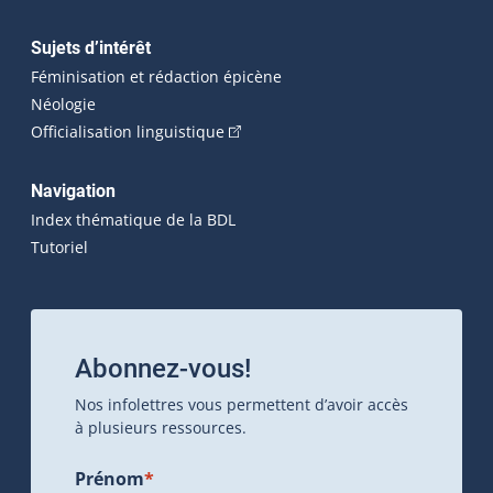
Sujets d’intérêt
Féminisation et rédaction épicène
Néologie
(Cet hyperlien externe s'ouvrira dan
Officialisation linguistique
Navigation
Index thématique de la BDL
Tutoriel
Abonnez-vous!
Nos infolettres vous permettent d’avoir accès
à plusieurs ressources.
Prénom
*