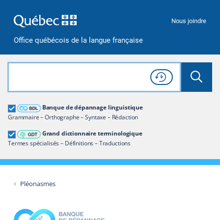
Passer à la recherche
Passer au contenu
Passer à la navigation
Nous joindre
Office québécois de la langue française
Rechercher dans tout le site
Lancer 
Consulter l'
Historique
de recherche
Grand dictionnaire terminologique
Banque de dépannage linguistique
Restreindre aux termes
Grammaire – Orthographe – Syntaxe – Rédaction
Grand dictionnaire terminologique
Termes spécialisés – Définitions – Traductions
Pléonasmes