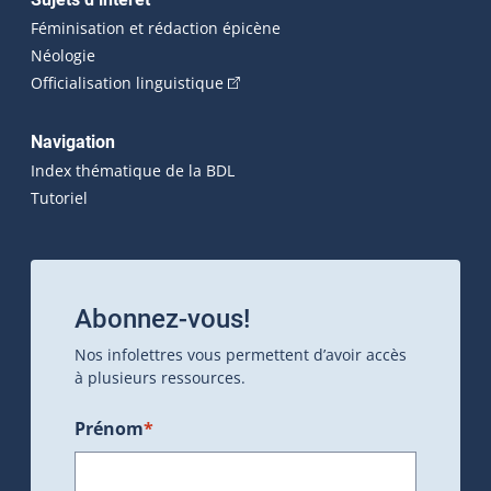
Féminisation et rédaction épicène
Néologie
(Cet hyperlien externe s'ouvrira dan
Officialisation linguistique
Navigation
Index thématique de la BDL
Tutoriel
Abonnez-vous!
Nos infolettres vous permettent d’avoir accès
à plusieurs ressources.
Prénom
*