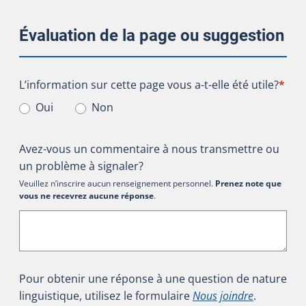
Évaluation de la page ou suggestion
L’information sur cette page vous a-t-elle été utile?
L’information sur cette page vous a-t-elle été utile?
*
Oui
Non
Avez-vous un commentaire à nous transmettre ou
un problème à signaler?
Veuillez n’inscrire aucun renseignement personnel.
Prenez note que
vous ne recevrez aucune réponse
.
Pour obtenir une réponse à une question de nature
linguistique, utilisez le formulaire
Nous joindre
.