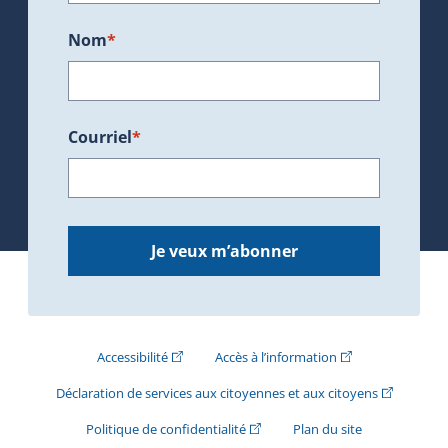
Nom
*
Courriel
*
Je veux m’abonner
(Cet hyperlien externe s'ouvrira dans une nouve
(Cet hyperlien exte
Accessibilité
Accès à l’information
(Cet hyperli
Déclaration de services aux citoyennes et aux citoyens
(Cet hyperlien externe s'ouvrira d
Politique de confidentialité
Plan du site