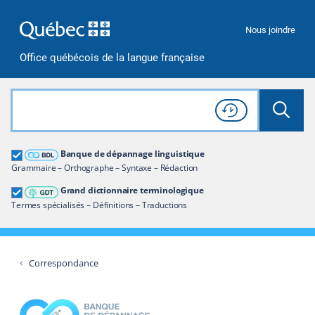
Passer à la recherche
Passer au contenu
Passer à la navigation
Nous joindre
Office québécois de la langue française
Rechercher dans tout le site
Lancer 
Consulter l'
Historique
de recherche
Grand dictionnaire terminologique
Banque de dépannage linguistique
Restreindre aux termes
Grammaire – Orthographe – Syntaxe – Rédaction
Grand dictionnaire terminologique
Termes spécialisés – Définitions – Traductions
Correspondance