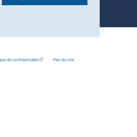
n externe s'ouvrira dans une nouvelle fenêtre.)
(Cet hyperlien externe s'ouvrira dans une nouvelle fenê
ique de confidentialité
Plan du site
e s'ouvrira dans une nouvelle fenêtre.)