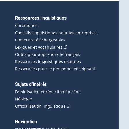
Ressources linguistiques
erlien externe s'ouvrira dans une nouvelle fenêtre.)
Chroniques
Conseils linguistiques pour les entreprises
Contenus téléchargeables
(Cet hyperlien externe s'ouvrira d
Lexiques et vocabulaires
Outils pour apprendre le français
Ressources linguistiques externes
Ressources pour le personnel enseignant
Sujets d’intérêt
Féminisation et rédaction épicène
Néologie
(Cet hyperlien externe s'ouvrira 
Officialisation linguistique
rlien externe s'ouvrira dans une nouvelle fenêtre.)
 s'ouvrira dans une nouvelle fenêtre.)
erne s'ouvrira dans une nouvelle fenêtre.)
Navigation
ira dans une nouvelle fenêtre.)