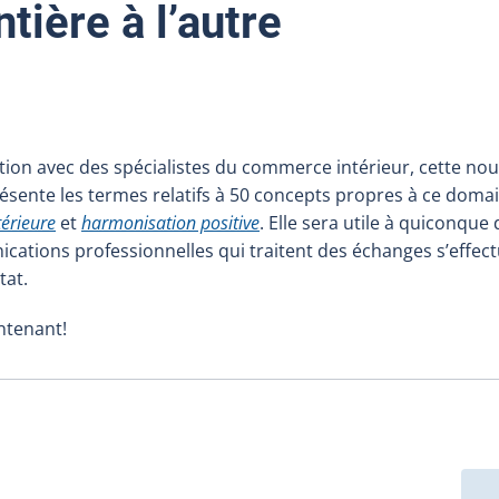
ntière à l’autre
tion avec des spécialistes du commerce intérieur, cette nou
hyperlien externe s'ouvrira dans une nouvelle fenêtre.)
ésente les termes relatifs à 50 concepts propres à ce doma
érieure
et
harmonisation positive
. Elle sera utile à quiconque 
ations professionnelles qui traitent des échanges s’effec
État.
ntenant!