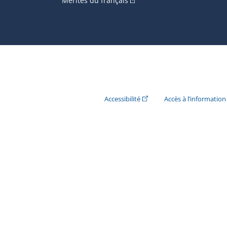
Mérites du français
(Cet hyperlien externe s'ouvr
Accessibilité
Accès à l’information