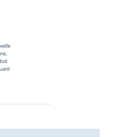
velle
ine,
doit
tuant