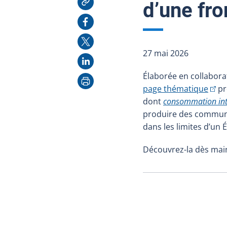
d’une fro
Facebook
X
27 mai 2026
LinkedIn
Élaborée en collabora
Imprimer
(Cet 
page thématique
pr
dont
consommation int
produire des communic
dans les limites d’un 
Découvrez-la dès mai