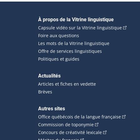
Navigation principale
À propos de la Vitrine linguistique
(Cet hyp
Capsule vidéo sur la Vitrine linguistique
Foire aux questions
Les mots de la Vitrine linguistique
Offre de services linguistiques
Politiques et guides
Actualités
Articles et fiches en vedette
Brèves
Autres sites
(Cet hype
Office québécois de la langue française
(Cet hyperlien externe
Commission de toponymie
(Cet hyperlien ext
Concours de créativité lexicale
(Cet hyperlien externe s'ouvr