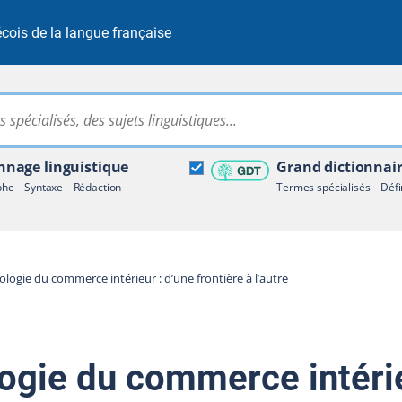
cois de la langue française
Rechercher dans tout le site
ire terminologique
nage linguistique
Grand dictionnai
e – Syntaxe – Rédaction
Termes spécialisés – Défi
logie du commerce intérieur : d’une frontière à l’autre
ogie du commerce intérie