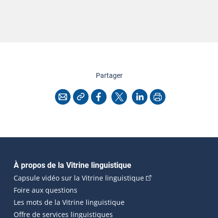
cette page
Partager
Copier l'adresse
Imprimer
Courriel
Facebook
X
LinkedIn
Navigation principale
À propos de la Vitrine linguistique
(Cet hyperlien externe
Capsule vidéo sur la Vitrine linguistique
Foire aux questions
Les mots de la Vitrine linguistique
Offre de services linguistiques