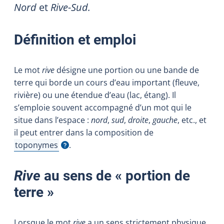
Nord
et
Rive-Sud.
Définition et emploi
Le mot
rive
désigne une portion ou une bande de
terre qui borde un cours d’eau important (fleuve,
rivière) ou une étendue d’eau (lac, étang). Il
s’emploie souvent accompagné d’un mot qui le
situe dans l’espace :
nord
,
sud
,
droite
,
gauche
, etc., et
il peut entrer dans la composition de
toponymes
.
Afficher l'infobulle
Rive
au sens de «
portion de
terre
»
Lorsque le mot
rive
a un sens strictement physique,