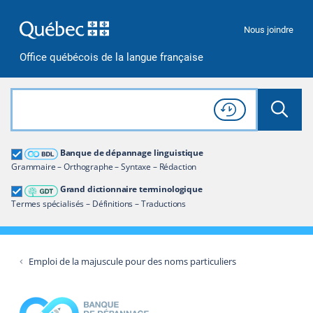
Passer à la recherche
Passer au contenu
Passer à la navigation
Nous joindre
Office québécois de la langue française
Rechercher dans tout le site
Lancer 
Consulter l'
Historique
de recherche
Grand dictionnaire terminologique
Banque de dépannage linguistique
Restreindre aux termes
Grammaire – Orthographe – Syntaxe – Rédaction
Grand dictionnaire terminologique
Termes spécialisés – Définitions – Traductions
Emploi de la majuscule pour des noms particuliers