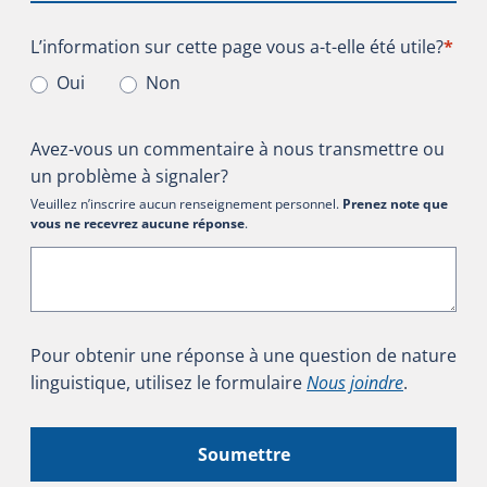
L’information sur cette page vous a-t-elle été utile?
L’information sur cette page vous a-t-elle été utile?
*
Oui
Non
Avez-vous un commentaire à nous transmettre ou
un problème à signaler?
Veuillez n’inscrire aucun renseignement personnel.
Prenez note que
vous ne recevrez aucune réponse
.
Pour obtenir une réponse à une question de nature
linguistique, utilisez le formulaire
Nous joindre
.
Soumettre