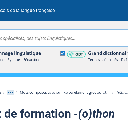
cois de la langue française
Rechercher dans tout le site
ire terminologique
nage linguistique
Grand dictionnai
e – Syntaxe – Rédaction
Termes spécialisés – Défi
Afficher les niveaux intermédiaires
e
Mots composés avec suffixe ou élément grec ou latin
‑(o)tho
t de formation
‑(o)thon