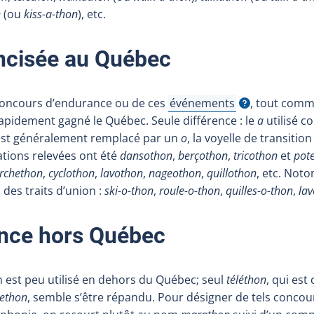
n
(ou
kiss-a-thon
), etc.
ancisée au Québec
 concours d’endurance ou de ces
événements
, tout comm
Afficher l'infobulle
rapidement gagné le Québec. Seule différence : le
a
utilisé 
 est généralement remplacé par un
o
, la voyelle de transitio
tions relevées ont été
dansothon
,
berçothon
,
tricothon
et
pot
rchethon
,
cyclothon
,
lavothon
,
nageothon
,
quillothon
, etc. Not
 des traits d’union :
ski-o-thon
,
roule-o-thon
,
quilles-o-thon
,
lav
nce hors Québec
est peu utilisé en dehors du Québec; seul
téléthon
, qui es
lethon
, semble s’être répandu. Pour désigner de tels conc