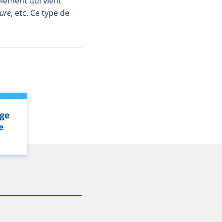
lément qui vient
ture
, etc. Ce type de
ge
e