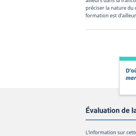
ailleurs dans la fran
préciser la nature du d
formation est d’aille
D’o
mar
Évaluation de 
L’information sur cet
L’information sur cett