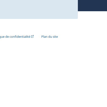
n externe s'ouvrira dans une nouvelle fenêtre.)
(Cet hyperlien externe s'ouvrira dans une nouvelle fenê
ique de confidentialité
Plan du site
e s'ouvrira dans une nouvelle fenêtre.)