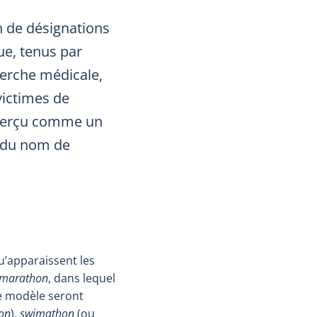
on de désignations
e, tenus par
herche médicale,
victimes de
t perçu comme un
 du nom de
u’apparaissent les
marathon
, dans lequel
ce modèle seront
hon
),
swimathon
(ou