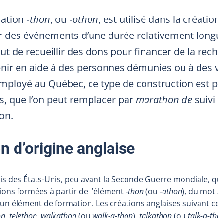
mation
‑thon
, ou
‑othon
, est utilisé dans la créati
 des événements d’une durée relativement longu
ut de recueillir des dons pour financer de la rec
nir en aide à des personnes démunies ou à des 
 employé au Québec, ce type de construction es
is, que l’on peut remplacer par
marathon de
suivi
ion.
n d’origine anglaise
ais des États-Unis, peu avant la Seconde Guerre mondiale, q
ons formées à partir de l’élément
‑thon
(ou
‑athon
), du mot
as un élément de formation. Les créations anglaises suivant 
on
,
telethon
,
walkathon
(ou
walk-a-thon
),
talkathon
(ou
talk-a-t