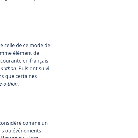
e celle de ce mode de
comme élément de
n courante en français.
eauthon
. Puis ont suivi
ons que certaines
e-o-thon
.
t considéré comme un
ours ou événements