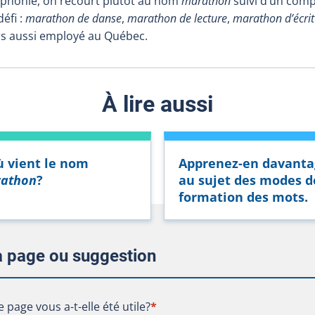
cophonie, on recourt plutôt au nom
marathon
suivi d’un comp
éfi :
marathon de danse
,
marathon de lecture
,
marathon d’écri
urs aussi employé au Québec.
À lire aussi
ù vient le nom
Apprenez-en davanta
athon
?
au sujet des modes d
formation des mots.
la page ou suggestion
te page vous a-t-elle été utile?
e page vous a-t-elle été utile?
*