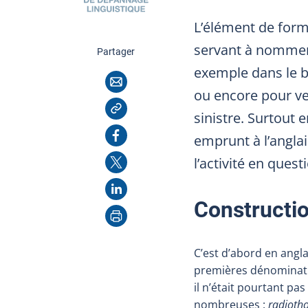
L’élément de for
servant à nommer
cette page
Partager
exemple dans le b
Courriel
ou encore pour ve
Copier l'adresse
sinistre. Surtout
Facebook
emprunt à l’angla
X
l’activité en quest
LinkedIn
Constructio
Imprimer
C’est d’abord en angl
premières dénominati
il n’était pourtant p
nombreuses :
radioth