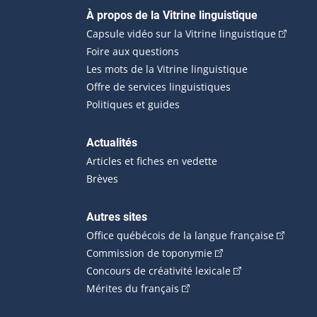
Navigation principale
À propos de la Vitrine linguistique
(Cet hyp
Capsule vidéo sur la Vitrine linguistique
Foire aux questions
Les mots de la Vitrine linguistique
Offre de services linguistiques
Politiques et guides
Actualités
Articles et fiches en vedette
Brèves
Autres sites
(Cet hype
Office québécois de la langue française
(Cet hyperlien externe
Commission de toponymie
(Cet hyperlien ext
Concours de créativité lexicale
(Cet hyperlien externe s'ouvr
Mérites du français