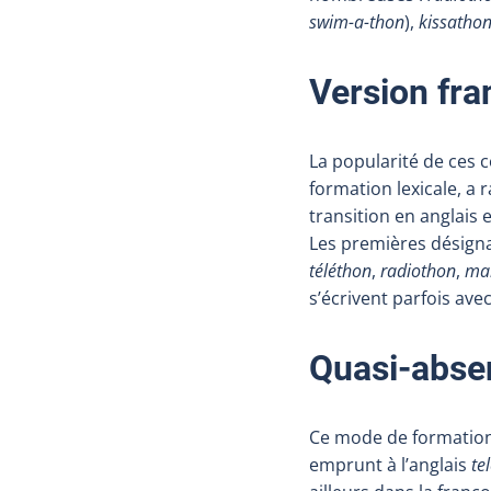
swim-a-thon
),
kissatho
Version fr
La popularité de ces
formation lexicale, a 
transition en anglais
Les premières désigna
téléthon
,
radiothon
,
ma
s’écrivent parfois avec
Quasi-abse
Ce mode de formation 
emprunt à l’anglais
te