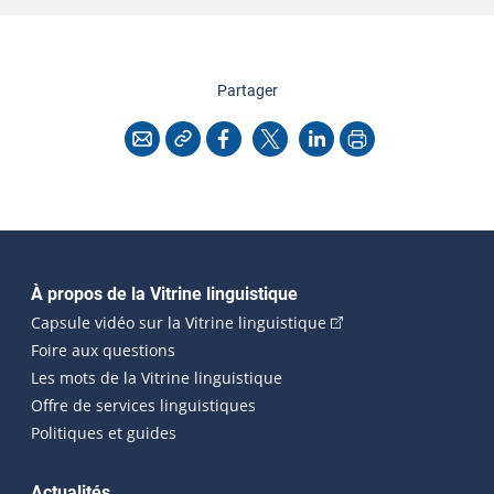
cette page
Partager
Copier l'adresse
Imprimer
Courriel
Facebook
X
LinkedIn
Navigation principale
À propos de la Vitrine linguistique
(Cet hyperlien externe
Capsule vidéo sur la Vitrine linguistique
Foire aux questions
Les mots de la Vitrine linguistique
Offre de services linguistiques
Politiques et guides
Actualités