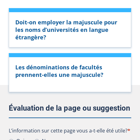
Doit-on employer la majuscule pour
les noms d’universités en langue
étrangère?
Les dénominations de facultés
prennent-elles une majuscule?
Évaluation de la page ou suggestion
L’information sur cette page vous a-t-elle été utile?
L’information sur cette page vous a-t-elle été utile?
*