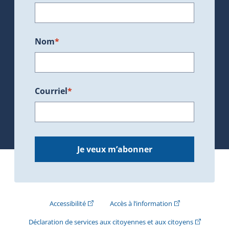
Nom
*
Courriel
*
Je veux m’abonner
(Cet hyperlien externe s'ouvrira dans une nouve
(Cet hyperlien exte
Accessibilité
Accès à l’information
(Cet hyperli
Déclaration de services aux citoyennes et aux citoyens