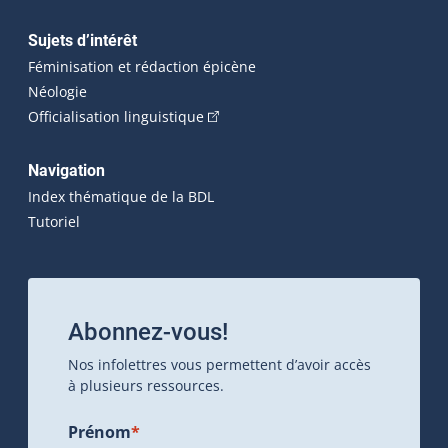
Sujets d’intérêt
Féminisation et rédaction épicène
Néologie
(Cet hyperlien externe s'ouvrira dan
Officialisation linguistique
Navigation
Index thématique de la BDL
Tutoriel
Abonnez-vous!
Nos infolettres vous permettent d’avoir accès
à plusieurs ressources.
Prénom
*