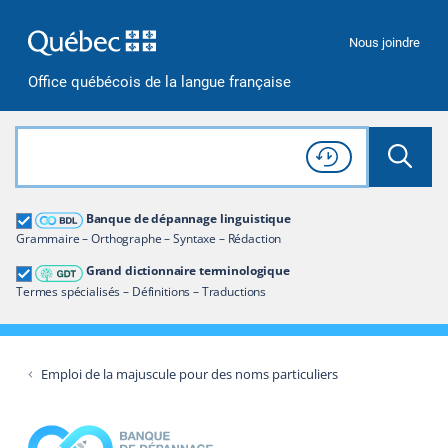
Passer à la recherche
Passer au contenu
Passer à la navigation
Nous joindre
Office québécois de la langue française
Rechercher dans tout le site
Lancer 
Consulter l'
Historique
de recherche
Grand dictionnaire terminologique
Banque de dépannage linguistique
Restreindre aux termes
Grammaire – Orthographe – Syntaxe – Rédaction
Grand dictionnaire terminologique
Termes spécialisés – Définitions – Traductions
Emploi de la majuscule pour des noms particuliers